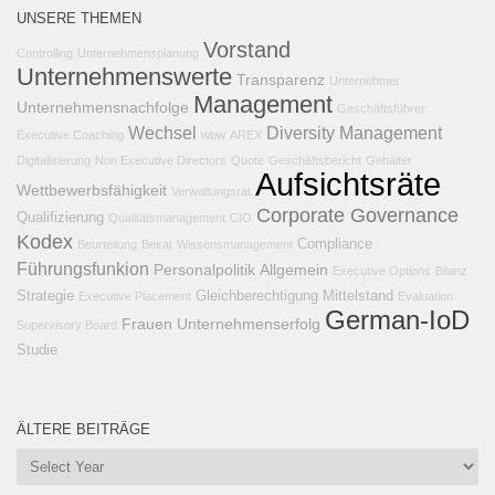
UNSERE THEMEN
Vorstand
Controlling
Unternehmensplanung
Unternehmenswerte
Transparenz
Unternehmer
Management
Unternehmensnachfolge
Geschäftsführer
Wechsel
Diversity Management
Executive Coaching
wbw
AREX
Digitalisierung
Non Executive Directors
Quote
Geschäftsbericht
Gehälter
Aufsichtsräte
Wettbewerbsfähigkeit
Verwaltungsrat
Corporate Governance
Qualifizierung
Qualitätsmanagement
CIO
Kodex
Compliance
Beurteilung
Beirat
Wissensmanagement
Führungsfunkion
Personalpolitik
Allgemein
Executive Options
Bilanz
Strategie
Gleichberechtigung
Mittelstand
Executive Placement
Evaluation
German-IoD
Frauen
Unternehmenserfolg
Supervisory Board
Studie
ÄLTERE BEITRÄGE