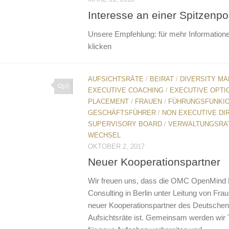
Interesse an einer Spitzenpo
Unsere Empfehlung: für mehr Informatione
klicken
AUFSICHTSRÄTE
/
BEIRAT
/
DIVERSITY M
0
EXECUTIVE COACHING
/
EXECUTIVE OPTI
PLACEMENT
/
FRAUEN
/
FÜHRUNGSFUNKI
GESCHÄFTSFÜHRER
/
NON EXECUTIVE DI
SUPERVISORY BOARD
/
VERWALTUNGSRA
WECHSEL
OKTOBER 2, 2017
Neuer Kooperationspartner
Wir freuen uns, dass die OMC OpenMin
Consulting in Berlin unter Leitung von Fra
neuer Kooperationspartner des Deutschen I
Aufsichtsräte ist. Gemeinsam werden wir 