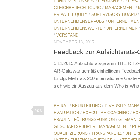
FÜHRUNGSFUNKION
/
GERMAN-IOD
/
GESC
GLEICHBERECHTIGUNG
/
MANAGEMENT
/
PRIVATE EQUITY
/
SUPERVISORY BOARD
/
UNTERNEHMENSERFOLG
/
UNTERNEHMEN
UNTERNEHMENSWERTE
/
UNTERNEHMER
/
VORSTAND
NOVEMBER 13, 2015
Feedback zur Aufsichtsrats-
5.11.2015 Aufsichtsratsgala im THE RIT
AR-Gala war gemäß einhelligem Feedback 
Erfolg. Mehr als 250 internationale Gäste – 
sich wie ein Auszug aus dem Who is Who 
BEIRAT
/
BEURTEILUNG
/
DIVERSITY MAN
0
EVALUATION
/
EXECUTIVE COACHING
/
EX
FRAUEN
/
FÜHRUNGSFUNKION
/
GERMAN-I
GESCHÄFTSFÜHRER
/
MANAGEMENT
/
PER
QUALIFIZIERUNG
/
TRANSPARENZ
/
UNTER