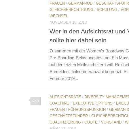
FRAUEN
/
GERMAN-IOD
/
GESCHÄFTSFÜH
GLEICHBERECHTIGUNG
/
SCHULUNG
/
VOR
WECHSEL
NOVEMBER 18, 2018
Wer in den Aufsichtsrat und V
sollte hier dabei sein
Zusammen mit der Women’s Boardway Gm
Pre-Boarding-Belastungstest an. Ein Muss 
auf der letzten Meile scheitern will. Reins
Anmelden. Teilnehmeranzahl begrenzt. Star
Februar 2019...
AUFSICHTSRÄTE
/
DIVERSITY MANAGEME
0
COACHING
/
EXECUTIVE OPTIONS
/
EXECU
FRAUEN
/
FÜHRUNGSFUNKION
/
GERMAN-I
GESCHÄFTSFÜHRER
/
GLEICHBERECHTIG
QUALIFIZIERUNG
/
QUOTE
/
VORSTAND
/
W
MÄRZ 31, 2018