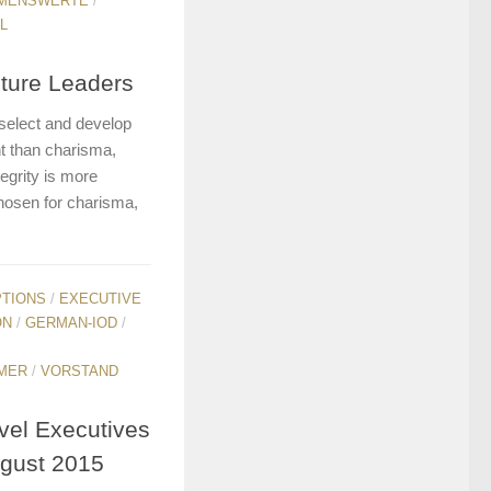
MENSWERTE
/
L
uture Leaders
select and develop
t than charisma,
egrity is more
hosen for charisma,
PTIONS
/
EXECUTIVE
ON
/
GERMAN-IOD
/
MER
/
VORSTAND
vel Executives
ugust 2015