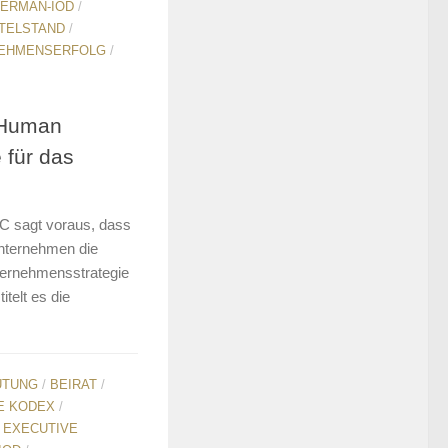
ERMAN-IOD
/
TELSTAND
/
EHMENSERFOLG
/
 Human
 für das
C sagt voraus, dass
Unternehmen die
nternehmensstrategie
telt es die
ÜTUNG
/
BEIRAT
/
E KODEX
/
/
EXECUTIVE