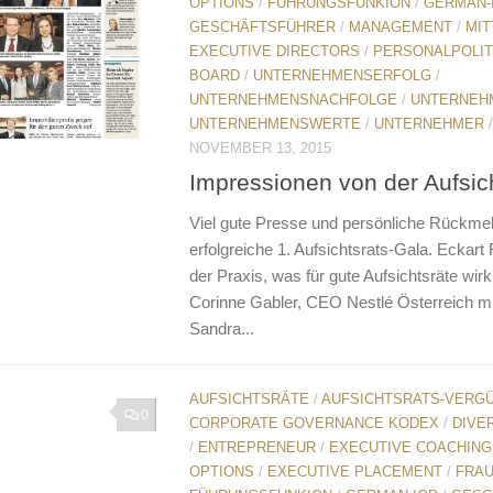
OPTIONS
/
FÜHRUNGSFUNKION
/
GERMAN-
GESCHÄFTSFÜHRER
/
MANAGEMENT
/
MIT
EXECUTIVE DIRECTORS
/
PERSONALPOLIT
BOARD
/
UNTERNEHMENSERFOLG
/
UNTERNEHMENSNACHFOLGE
/
UNTERNEH
UNTERNEHMENSWERTE
/
UNTERNEHMER
NOVEMBER 13, 2015
Impressionen von der Aufsic
Viel gute Presse und persönliche Rückmel
erfolgreiche 1. Aufsichtsrats-Gala. Eckart
der Praxis, was für gute Aufsichtsräte wirkl
Corinne Gabler, CEO Nestlé Österreich mi
Sandra...
AUFSICHTSRÄTE
/
AUFSICHTSRATS-VERG
0
CORPORATE GOVERNANCE KODEX
/
DIVE
/
ENTREPRENEUR
/
EXECUTIVE COACHING
OPTIONS
/
EXECUTIVE PLACEMENT
/
FRA