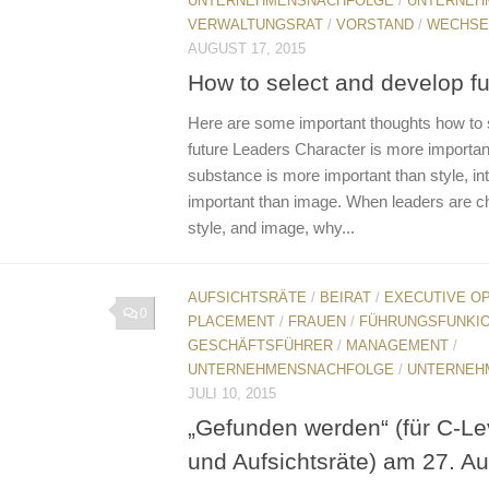
UNTERNEHMENSNACHFOLGE
/
UNTERNEH
VERWALTUNGSRAT
/
VORSTAND
/
WECHSE
AUGUST 17, 2015
How to select and develop f
Here are some important thoughts how to 
future Leaders Character is more importan
substance is more important than style, int
important than image. When leaders are c
style, and image, why...
AUFSICHTSRÄTE
/
BEIRAT
/
EXECUTIVE O
0
PLACEMENT
/
FRAUEN
/
FÜHRUNGSFUNKI
GESCHÄFTSFÜHRER
/
MANAGEMENT
/
UNTERNEHMENSNACHFOLGE
/
UNTERNEH
JULI 10, 2015
„Gefunden werden“ (für C-Le
und Aufsichtsräte) am 27. A