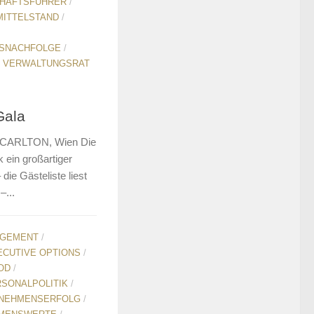
HÄFTSFÜHRER
/
MITTELSTAND
/
SNACHFOLGE
/
/
VERWALTUNGSRAT
Gala
Z-CARLTON, Wien Die
ein großartiger
die Gästeliste liest
–...
AGEMENT
/
ECUTIVE OPTIONS
/
OD
/
SONALPOLITIK
/
NEHMENSERFOLG
/