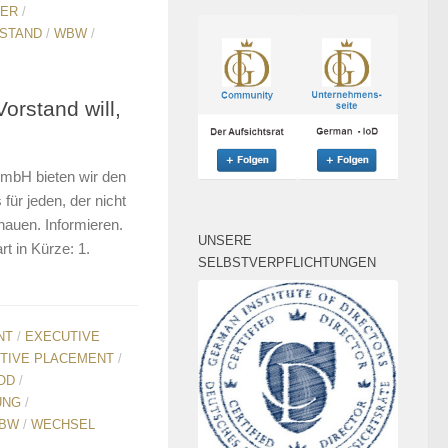
RER
/
STAND
/
WBW
/
orstand will,
bH bieten wir den
für jeden, der nicht
chauen. Informieren.
UNSERE
t in Kürze: 1.
SELBSTVERPFLICHTUNGEN
NT
/
EXECUTIVE
TIVE PLACEMENT
/
OD
/
UNG
/
BW
/
WECHSEL