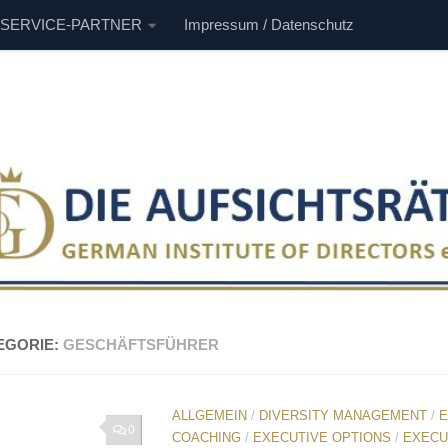
 SERVICE-PARTNER
Impressum / Datenschutz
EGORIE:
GESCHÄFTSFÜHRER
ALLGEMEIN
/
DIVERSITY MANAGEMENT
/
E
0
COACHING
/
EXECUTIVE OPTIONS
/
EXECU