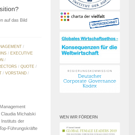
sition?
n auf das Bild
ANAGEMENT
/
ONS
/
EXECUTIVE
ON
/
RECTORS
/
QUOTE
/
T
/
VORSTAND
/
d Management
u Claudia Michalski
WEN WIR FÖRDERN
nstituts der
Top-Führungskräfte