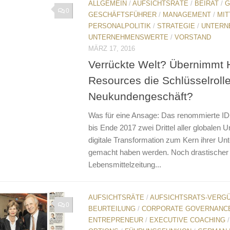
ALLGEMEIN
/
AUFSICHTSRÄTE
/
BEIRAT
/
G
0
GESCHÄFTSFÜHRER
/
MANAGEMENT
/
MIT
PERSONALPOLITIK
/
STRATEGIE
/
UNTERN
UNTERNEHMENSWERTE
/
VORSTAND
MÄRZ 17, 2016
Verrückte Welt? Übernimmt
Resources die Schlüsselrolle
Neukundengeschäft?
Was für eine Ansage: Das renommierte ID
bis Ende 2017 zwei Drittel aller globalen 
digitale Transformation zum Kern ihrer U
gemacht haben werden. Noch drastischer ti
Lebensmittelzeitung...
AUFSICHTSRÄTE
/
AUFSICHTSRATS-VERG
0
BEURTEILUNG
/
CORPORATE GOVERNANC
ENTREPRENEUR
/
EXECUTIVE COACHING