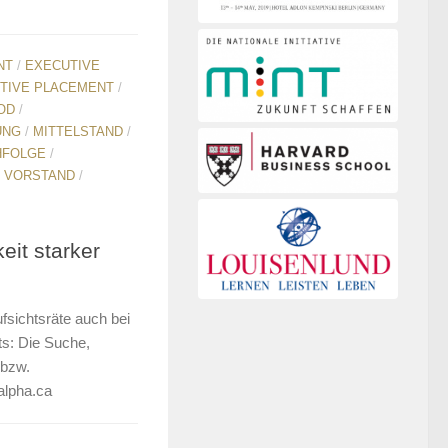
NT
/
EXECUTIVE
TIVE PLACEMENT
/
OD
/
UNG
/
MITTELSTAND
/
HFOLGE
/
/
VORSTAND
/
eit starker
fsichtsräte auch bei
ts: Die Suche,
 bzw.
alpha.ca