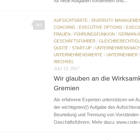
für neue Aufgaben vorbereiten und...
AUFSICHTSRÄTE
/
DIVERSITY MANAGEME
0
COACHING
/
EXECUTIVE OPTIONS
/
EXECU
FRAUEN
/
FÜHRUNGSFUNKION
/
GERMAN-I
GESCHÄFTSFÜHRER
/
GLEICHBERECHTIG
QUOTE
/
START-UP
/
UNTERNEHMENSNAC
UNTERNEHMENSWERTE
/
UNTERNEHMER
WECHSEL
JULI 13, 2017
Wir glauben an die Wirksamk
Gremien
Als erfahrene Experten unterstützen wir Au
der wichtigsten(!) Aufgabe des Aufsichtsra
Beurteilung und Trennung von Vorständen
Geschäftsführern. Mehr dazu: www.code-