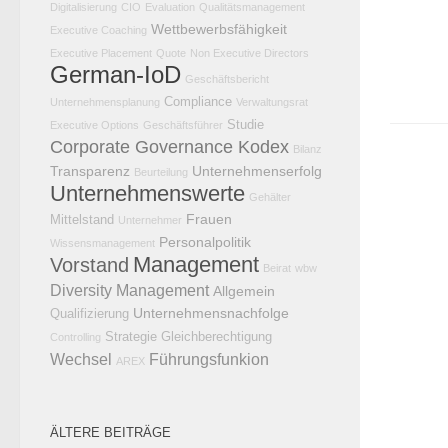
Digitalisierung
CIO
Evaluation
Qualitätsmanagement
Wettbewerbsfähigkeit
Executive Coaching
Executive Placement
Quote
Non Executive Directors
German-IoD
Geschäftsbericht
Compliance
Unternehmensplanung
Verwaltungsrat
Studie
Executive Options
Geschäftsführer
Corporate Governance Kodex
Bilanz
Transparenz
Unternehmenserfolg
Beurteilung
Unternehmenswerte
Gehälter
Frauen
Mittelstand
Unternehmer
Personalpolitik
Wissensmanagement
Management
Vorstand
Beirat
wbw
Diversity Management
Allgemein
Unternehmensnachfolge
Qualifizierung
Strategie
Gleichberechtigung
Controlling
Wechsel
Führungsfunkion
AREX
ÄLTERE BEITRÄGE