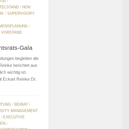
IOD
/
TELSTAND
/
NON
IK
/
SUPERVISORY
MENSPLANUNG
/
/
VORSTAND
htsrats-Gala
dungen begleiten die
 Reinke berichtet aus
ich wichtig ist.
t Eckart Reinke Dr.
ÜTUNG
/
BEIRAT
/
RSITY MANAGEMENT
/
EXECUTIVE
UEN
/