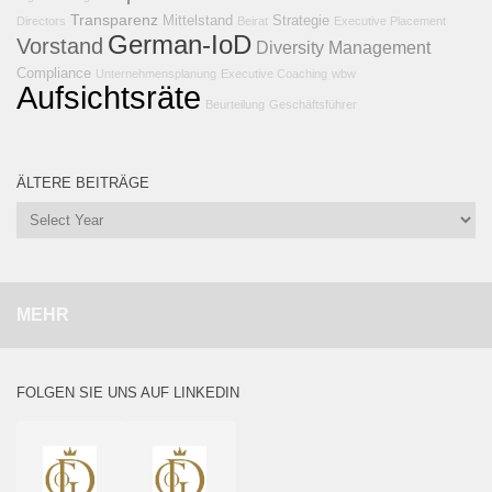
Transparenz
Mittelstand
Strategie
Directors
Beirat
Executive Placement
German-IoD
Vorstand
Diversity Management
Compliance
Unternehmensplanung
Executive Coaching
wbw
Aufsichtsräte
Beurteilung
Geschäftsführer
ÄLTERE BEITRÄGE
MEHR
FOLGEN SIE UNS AUF LINKEDIN