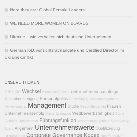
Here they are: Global Female Leaders
WE NEED MORE WOMEN ON BOARDS
Ukraine – wie verhalten sich deutsche Unternehmen
German IoD, Aufsichtsratmandate und Certified Director im
Ukrainekonflikt
UNSERE THEMEN
Wechsel
Unternehmensnachfolge
AREX
CIO
Executive Options
Personalpolitik
Gleichberechtigung
Controlling
Qualitätsmanagement
Management
Frauen
Studie
Verwaltungsrat
Geschäftsbericht
Unternehmenserfolg
Wettbewerbsfähigkeit
Bilanz
Evaluation
Quote
Führungsfunkion
Gehälter
Unternehmer
Wissensmanagement
Supervisory
Unternehmenswerte
Allgemein
Qualifizierung
Board
Corporate Governance Kodex
Digitalisierung
Non Executive