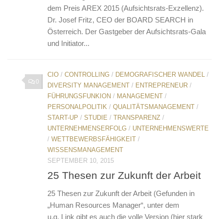
dem Preis AREX 2015 (Aufsichtsrats-Exzellenz).
Dr. Josef Fritz, CEO der BOARD SEARCH in
Österreich. Der Gastgeber der Aufsichtsrats-Gala
und Initiator...
CIO
/
CONTROLLING
/
DEMOGRAFISCHER WANDEL
/
0
DIVERSITY MANAGEMENT
/
ENTREPRENEUR
/
FÜHRUNGSFUNKION
/
MANAGEMENT
/
PERSONALPOLITIK
/
QUALITÄTSMANAGEMENT
/
START-UP
/
STUDIE
/
TRANSPARENZ
/
UNTERNEHMENSERFOLG
/
UNTERNEHMENSWERTE
/
WETTBEWERBSFÄHIGKEIT
/
WISSENSMANAGEMENT
SEPTEMBER 10, 2015
25 Thesen zur Zukunft der Arbeit
25 Thesen zur Zukunft der Arbeit (Gefunden in
„Human Resources Manager“, unter dem
u.g. Link gibt es auch die volle Version (hier stark