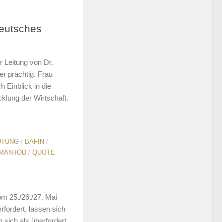
eutsches
r Leitung von Dr.
er prächtig. Frau
Einblick in die
cklung der Wirtschaft.
ÜTUNG
/
BAFIN
/
MAN-IOD
/
QUOTE
om 25./26./27. Mai
rfordert, lassen sich
ich als überfordert,