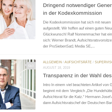
Dringend notwendiger Gener
in der Kodexkommission
Die Kodexkommission hat sich mit neuen 
aufgestellt. Wir hoffen auf einen guten Ne
Glückwunsch! Ralf Nonnenmacher hat ei
sich: Werner Brandt, Aufsichtsratsvorsit
der ProSiebenSat1 Media SE,...
ALLGEMEIN
/
AUFSICHTSRÄTE
/
SUPERVIS
0
AUGUST 18, 2019
Transparenz in der Wahl des 
Intro In einem viel beachteten Artikel von 
beginnt mit dem Vergleich „Die Hundehütte 
Aufsichtsrat für die Katz.“ Hermann Josef
dann Aufsichtsratschef der Deutschen Ban