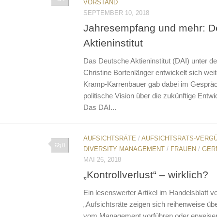
VORSTAND
SEPTEMBER 10, 2018
Jahresempfang und mehr: D
Aktieninstitut
Das Deutsche Aktieninstitut (DAI) unter de
Christine Bortenlänger entwickelt sich weit
Kramp-Karrenbauer gab dabei im Gespräch 
politische Vision über die zukünftige Entwi
Das DAI...
AUFSICHTSRÄTE
/
AUFSICHTSRATS-VERG
0
DIVERSITY MANAGEMENT
/
FRAUEN
/
GER
MAI 26, 2018
„Kontrollverlust“ – wirklich?
Ein lesenswerter Artikel im Handelsblatt v
„Aufsichtsräte zeigen sich reihenweise übe
vom Management vorführen oder erweisen s