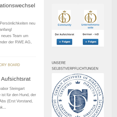
ationswechsel
Persönlichkeiten neu
uanfang!
n neues Team um
zender der RWE AG,
UNSERE
ORY BOARD
SELBSTVERPFLICHTUNGEN
Aufsichtsrat
Gabor Steingart
ist für den Hund, der
 Abs (Erst Vorstand,
k...