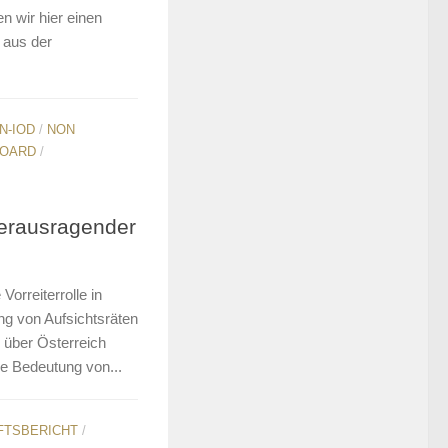
n wir hier einen
 aus der
N-IOD
/
NON
BOARD
/
erausragender
orreiterrolle in
g von Aufsichtsräten
r über Österreich
ie Bedeutung von...
FTSBERICHT
/