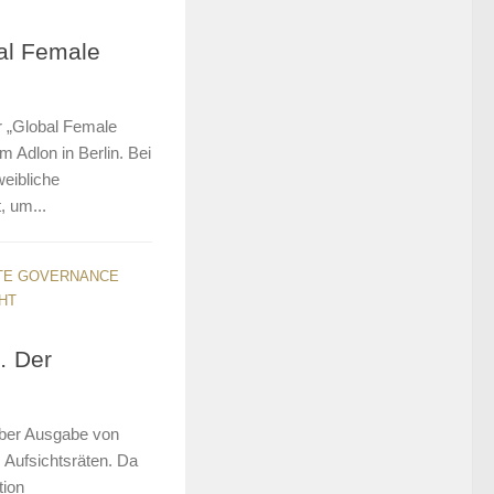
al Female
er „Global Female
 Adlon in Berlin. Bei
eibliche
 um...
TE GOVERNANCE
HT
… Der
mber Ausgabe von
 Aufsichtsräten. Da
tion