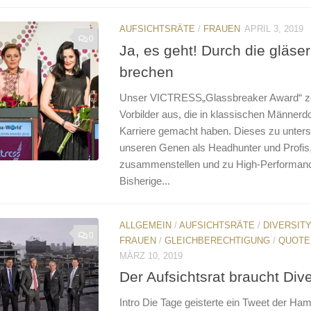
AUFSICHTSRÄTE
/
FRAUEN
APRIL 3, 2019
0
Ja, es geht! Durch die gläs
brechen
Unser VICTRESS„Glassbreaker Award“ ze
Vorbilder aus, die in klassischen Männer
Karriere gemacht haben. Dieses zu unterstü
unseren Genen als Headhunter und Profis, 
zusammenstellen und zu High-Performanc
Bisherige...
ALLGEMEIN
/
AUFSICHTSRÄTE
/
DIVERSIT
0
FRAUEN
/
GLEICHBERECHTIGUNG
/
QUOTE
MÄRZ 10, 2019
Der Aufsichtsrat braucht Dive
Intro Die Tage geisterte ein Tweet der Ha