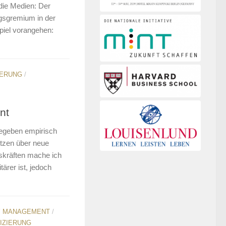
die Medien: Der
ngsgremium in der
spiel vorangehen:
IERUNG
/
nt
gegeben empirisch
etzen über neue
skräften mache ich
tärer ist, jedoch
Y MANAGEMENT
/
IZIERUNG