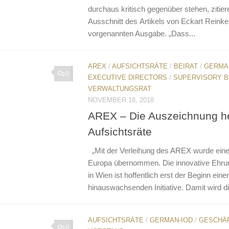
durchaus kritisch gegenüber stehen, zitiere
Ausschnitt des Artikels von Eckart Reinke
vorgenannten Ausgabe. „Dass...
AREX
/
AUFSICHTSRÄTE
/
BEIRAT
/
GERMA
0
EXECUTIVE DIRECTORS
/
SUPERVISORY 
VERWALTUNGSRAT
NOVEMBER 18, 2018
AREX – Die Auszeichnung h
Aufsichtsräte
„Mit der Verleihung des AREX wurde eine V
Europa übernommen. Die innovative Ehrun
in Wien ist hoffentlich erst der Beginn eine
hinauswachsenden Initiative. Damit wird d
AUFSICHTSRÄTE
/
GERMAN-IOD
/
GESCHÄ
0