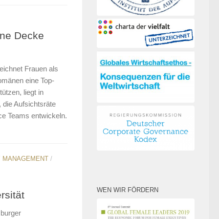
erne Decke
ichnet Frauen als
domänen eine Top-
tzen, liegt in
die Aufsichtsräte
e Teams entwickeln.
Y MANAGEMENT
/
WEN WIR FÖRDERN
rsität
mburger