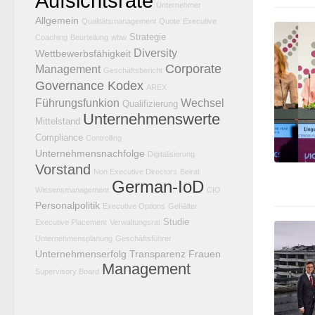
Aufsichtsräte
Unternehmer
Allgemein
Qualitätsmanagement
Quote
Executive
Strategie
Coaching
Beurteilung
wbw
Diversity
Wettbewerbsfähigkeit
Corporate
Management
Geschäftsbericht
Governance Kodex
AREX
Führungsfunkion
Wechsel
Qualifizierung
Unternehmenswerte
Mittelstand
Compliance
Controlling
Unternehmensnachfolge
Digitalisierung
Vorstand
Non Executive Directors
Beirat
German-IoD
Wissensmanagement
CIO
Personalpolitik
Executive Options
Gehälter
Studie
Executive Placement
Verwaltungsrat
Unternehmensplanung
Geschäftsführer
Unternehmenserfolg
Transparenz
Frauen
Management
Supervisory Board