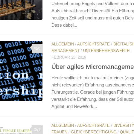
Unternehmung Engels und Völkers durch 
Aufsichtsrat braucht Diversität Ein Führu
heutigen Zeit soll und muss mit guten Bei
Dass dabei...
ALLGEMEIN
/
AUFSICHTSRÄTE
/
DIGITALIS
0
MANAGEMENT
/
UNTERNEHMENSWERTE
FEBRUAR 25, 2019
Über agiles Micromanageme
Heute wollte ich mich mal mit meiner (zu
nicht relevanten) Erfahrung auseinanders
Führungsstile. Gerade bei jungen Führung
verstärkt die Erfahrung, dass der Stil autori
Agilität und NewWork...
ALLGEMEIN
/
AUFSICHTSRÄTE
/
DIVERSIT
1
FRAUEN
/
GLEICHBERECHTIGUNG
/
QUALIF