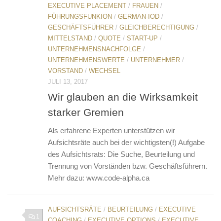
EXECUTIVE PLACEMENT
/
FRAUEN
/
FÜHRUNGSFUNKION
/
GERMAN-IOD
/
GESCHÄFTSFÜHRER
/
GLEICHBERECHTIGUNG
/
MITTELSTAND
/
QUOTE
/
START-UP
/
UNTERNEHMENSNACHFOLGE
/
UNTERNEHMENSWERTE
/
UNTERNEHMER
/
VORSTAND
/
WECHSEL
JULI 13, 2017
Wir glauben an die Wirksamkeit
starker Gremien
Als erfahrene Experten unterstützen wir
Aufsichtsräte auch bei der wichtigsten(!) Aufgabe
des Aufsichtsrats: Die Suche, Beurteilung und
Trennung von Vorständen bzw. Geschäftsführern.
Mehr dazu: www.code-alpha.ca
AUFSICHTSRÄTE
/
BEURTEILUNG
/
EXECUTIVE
1
COACHING
/
EXECUTIVE OPTIONS
/
EXECUTIVE