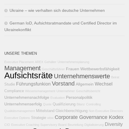
Ukraine – wie verhalten sich deutsche Unternehmen
German IoD, Aufsichtsratmandate und Certified Director im
Ukrainekonflikt
UNSERE THEMEN
Executive Placement
AREX
Gehälter
Unternehmensplanung
Management
Frauen
Wettbewerbsfähigkeit
Geschäftsführer
Aufsichtsräte
Unternehmenswerte
Beirat
Vorstand
Führungsfunkion
Wechsel
Allgemein
Studie
Compliance
Wissensmanagement
Unternehmer
Geschäftsbericht
Unternehmensnachfolge
Personalpolitik
Evaluation
Unternehmenserfolg
Qualifizierung
Quote
Bilanz
Controlling
Mittelstand
Gleichberechtigung
Qualitätsmanagement
Non Executive Directors
Corporate Governance Kodex
Strategie
Executive Options
wbw
Diversity
CIO
Executive Coaching
Supervisory Board
Beurteilung
Digitalisierung