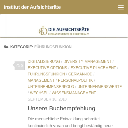
Institut der Aufsichtsräte
Zum Inhalt springen
KATEGORIE:
FÜHRUNGSFUNKION
DIGITALISIERUNG
/
DIVERSITY MANAGEMENT
/
0
EXECUTIVE OPTIONS
/
EXECUTIVE PLACEMENT
/
FÜHRUNGSFUNKION
/
GERMAN-IOD
/
MANAGEMENT
/
PERSONALPOLITIK
/
UNTERNEHMENSERFOLG
/
UNTERNEHMENSWERTE
/
WECHSEL
/
WISSENSMANAGEMENT
SEPTEMBER 10, 2018
Unsere Buchempfehlung
Die menschliche Entwicklung schreitet
kontinuierlich voran und bringt beständig neue