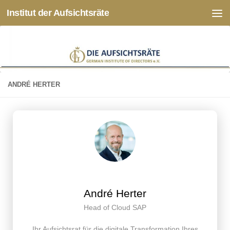
Institut der Aufsichtsräte
Zum Inhalt springen
ANDRÉ HERTER
André Herter
Head of Cloud SAP
Ihr Aufsichtsrat für die digitale Transformation Ihres