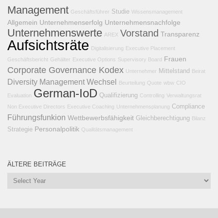
Management
Studie
Geschäftsführer
Wissensmanagement
Allgemein
Unternehmenserfolg
Unternehmensnachfolge
Unternehmenswerte
Vorstand
Transparenz
AREX
Aufsichtsräte
Digitalisierung
Executive Placement
Frauen
Geschäftsbericht
Gehälter
Executive Options
Supervisory Board
Corporate Governance Kodex
Mittelstand
Unternehmer
Beirat
Diversity Management
Wechsel
Beurteilung
Quote
wbw
CIO
German-IoD
Qualifizierung
Evaluation
Controlling
Verwaltungsrat
Compliance
Non Executive Directors
Executive Coaching
Unternehmensplanung
Führungsfunkion
Wettbewerbsfähigkeit
Gleichberechtigung
Bilanz
Personalpolitik
Strategie
Qualitätsmanagement
ÄLTERE BEITRÄGE