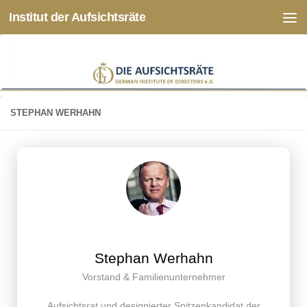
Institut der Aufsichtsräte
Zum Inhalt springen
STEPHAN WERHAHN
Stephan Werhahn
Vorstand & Familienunternehmer
Aufsichtsrat und designierter Spitzenkandidat der