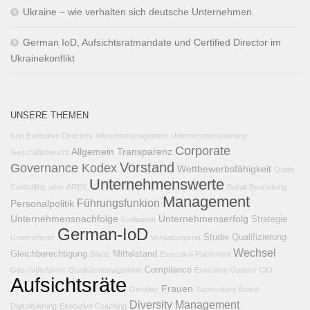
Ukraine – wie verhalten sich deutsche Unternehmen
German IoD, Aufsichtsratmandate und Certified Director im
Ukrainekonflikt
UNSERE THEMEN
Non Executive Directors
Wissensmanagement
Unternehmensplanung
Corporate
Allgemein
Transparenz
Geschäftsbericht
Vorstand
Governance Kodex
Wettbewerbsfähigkeit
Quote
Unternehmenswerte
Controlling
wbw
AREX
Beirat
Beurteilung
Management
Führungsfunkion
Personalpolitik
Unternehmensnachfolge
Unternehmenserfolg
Strategie
Evaluation
German-IoD
Studie
Qualifizierung
Unternehmer
Verwaltungsrat
Wechsel
Gleichberechtigung
Mittelstand
Bilanz
Executive Placement
Compliance
Geschäftsführer
Qualitätsmanagement
Executive Options
CIO
Aufsichtsräte
Frauen
Gehälter
Supervisory Board
Diversity Management
Digitalisierung
Executive Coaching