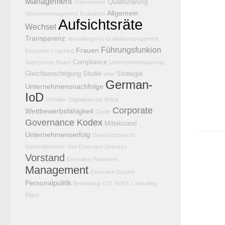
Management
Qualifizierung
Unternehmer
Allgemein
Wissensmanagement
Evaluation
Aufsichtsräte
Wechsel
Transparenz
Verwaltungsrat
Qualitätsmanagement
Führungsfunkion
Frauen
Executive Coaching
Compliance
Supervisory Board
Unternehmensplanung
Gleichberechtigung
Studie
Strategie
wbw
German-
Unternehmensnachfolge
IoD
Gehälter
Digitalisierung
Beirat
Corporate
Wettbewerbsfähigkeit
Quote
Governance Kodex
Mittelstand
Unternehmenserfolg
Geschäftsbericht
Geschäftsführer
Non Executive Directors
Vorstand
Executive Placement
Management
Executive Options
Personalpolitik
Beurteilung
CIO
AREX
Controlling
Bilanz