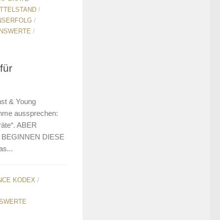
ITTELSTAND
/
NSERFOLG
/
NSWERTE
/
für
nst & Young
ahme aussprechen:
sräte“. ABER
 BEGINNEN DIESE
s...
NCE KODEX
/
SWERTE