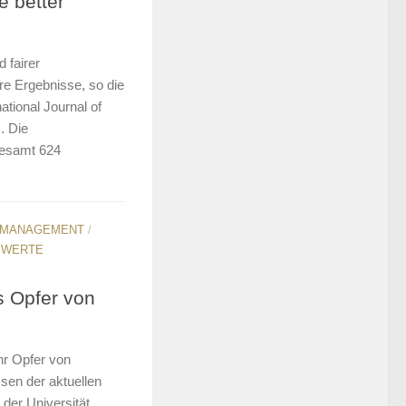
 better
 fairer
e Ergebnisse, so die
ational Journal of
. Die
gesamt 624
SMANAGEMENT
/
SWERTE
s Opfer von
hr Opfer von
ssen der aktuellen
 der Universität