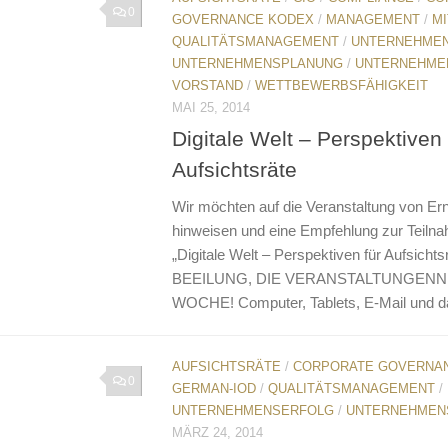
0
GOVERNANCE KODEX
/
MANAGEMENT
/
M
QUALITÄTSMANAGEMENT
/
UNTERNEHME
UNTERNEHMENSPLANUNG
/
UNTERNEHME
VORSTAND
/
WETTBEWERBSFÄHIGKEIT
MAI 25, 2014
Digitale Welt – Perspektiven 
Aufsichtsräte
Wir möchten auf die Veranstaltung von Er
hinweisen und eine Empfehlung zur Teiln
„Digitale Welt – Perspektiven für Aufsicht
BEEILUNG, DIE VERANSTALTUNGENN
WOCHE! Computer, Tablets, E-Mail und da
AUFSICHTSRÄTE
/
CORPORATE GOVERNA
0
GERMAN-IOD
/
QUALITÄTSMANAGEMENT
/
UNTERNEHMENSERFOLG
/
UNTERNEHMEN
MÄRZ 24, 2014