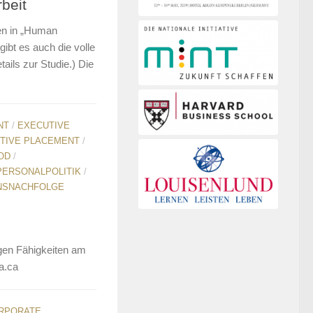
beit
en in „Human
ibt es auch die volle
tails zur Studie.) Die
NT
/
EXECUTIVE
TIVE PLACEMENT
/
OD
/
PERSONALPOLITIK
/
NSNACHFOLGE
igen Fähigkeiten am
a.ca
RPORATE