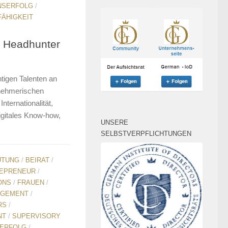
NSERFOLG
/
ÄHIGKEIT
n Headhunter
htigen Talenten an
rnehmerischen
nternationalität,
gitales Know-how,
UNSERE
SELBSTVERPFLICHTUNGEN
ÜTUNG
/
BEIRAT
/
EPRENEUR
/
ONS
/
FRAUEN
/
GEMENT
/
RS
/
NT
/
SUPERVISORY
ERFOLG
/