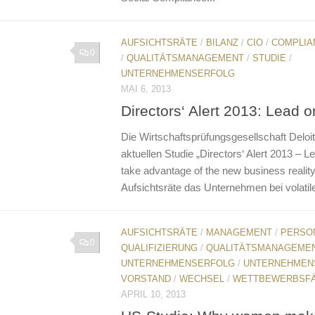
AUFSICHTSRÄTE
/
BILANZ
/
CIO
/
COMPLIA
0
/
QUALITÄTSMANAGEMENT
/
STUDIE
/
UNTERNEHMENSERFOLG
MAI 6, 2013
Directors‘ Alert 2013: Lead or
Die Wirtschaftsprüfungsgesellschaft Deloitte
aktuellen Studie „Directors‘ Alert 2013 – L
take advantage of the new business reality
Aufsichtsräte das Unternehmen bei volatile
AUFSICHTSRÄTE
/
MANAGEMENT
/
PERSON
0
QUALIFIZIERUNG
/
QUALITÄTSMANAGEME
UNTERNEHMENSERFOLG
/
UNTERNEHMEN
VORSTAND
/
WECHSEL
/
WETTBEWERBSFÄ
APRIL 10, 2013