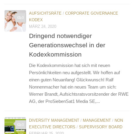
AUFSICHTSRÄTE
/
CORPORATE GOVERNANCE
0
KODEX
MÄRZ 24, 2020
Dringend notwendiger
Generationswechsel in der
Kodexkommission
Die Kodexkommission hat sich mit neuen
Persönlichkeiten neu aufgestellt. Wir hoffen auf
einen guten Neuanfang! Glückwunsch! Ralf
Nonnenmacher hat ein neues Team um sich:
Werner Brandt, Aufsichtsratsvorsitzender der RWE
AG, der ProSiebenSat1 Media SE,...
DIVERSITY MANAGEMENT
/
MANAGEMENT
/
NON
0
EXECUTIVE DIRECTORS
/
SUPERVISORY BOARD
FEBRUAR 25, 2020