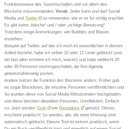
Funktionsweise des Stummschalten und vor allem des
Blockens missverstanden.
Vorab
: Jeder kann und darf Social
Media und
Twitter
so verwenden, wie er es für richtig erachtet.
Es gibt keine „falsche“ und / oder „richtige Benutzung“.
Trotzdem einige Anmerkungen, wie Bubbles und Blasen
enstehen:
Beispiel auf Twitter, auf das ich mich im wesentlichen in diesem
Artikel beziehe, habe ich selber 10 oder 12 Leute geblockt (und
bei fast allen erinnere ich mich, warum) und habe vielleicht 20
oder 30 Personen stummgeschaltet, die Ihre Agenda
gebetsmühlenartig posten.
Andere nutzen die Funktion des Blockens anders: Früher gab
es sogar Blocklisten, die einzelne Personen veröffentlichten und
So wurden diese von Social Media Mitnutzenden hochgeladen
und diese blockten dieselben Personen. Unreflektiert. Einfach
so. Jetzt werden
Tools
wie
Megablock
genutzt: Dieses
erscheint praktisch: So werden, alle, die einer Meinung sind,
automatisch geblockt. Dieses Tool ist extrem praktisch, wenn
Du ein Buch veröffentlicht hast und eigentlich auf einem Social