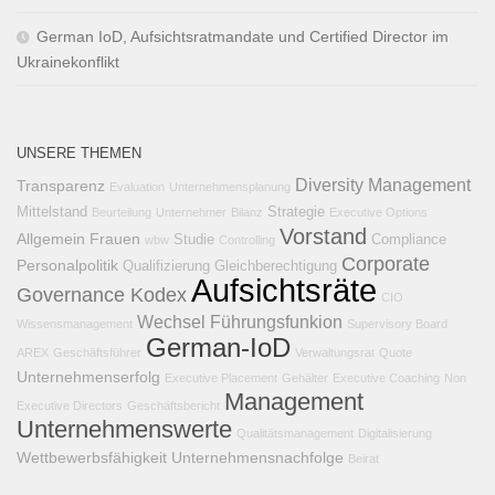
German IoD, Aufsichtsratmandate und Certified Director im
Ukrainekonflikt
UNSERE THEMEN
Diversity Management
Transparenz
Evaluation
Unternehmensplanung
Mittelstand
Strategie
Beurteilung
Unternehmer
Bilanz
Executive Options
Vorstand
Allgemein
Frauen
Studie
Compliance
wbw
Controlling
Corporate
Personalpolitik
Qualifizierung
Gleichberechtigung
Aufsichtsräte
Governance Kodex
CIO
Wechsel
Führungsfunkion
Wissensmanagement
Supervisory Board
German-IoD
AREX
Geschäftsführer
Verwaltungsrat
Quote
Unternehmenserfolg
Executive Placement
Gehälter
Executive Coaching
Non
Management
Executive Directors
Geschäftsbericht
Unternehmenswerte
Qualitätsmanagement
Digitalisierung
Wettbewerbsfähigkeit
Unternehmensnachfolge
Beirat