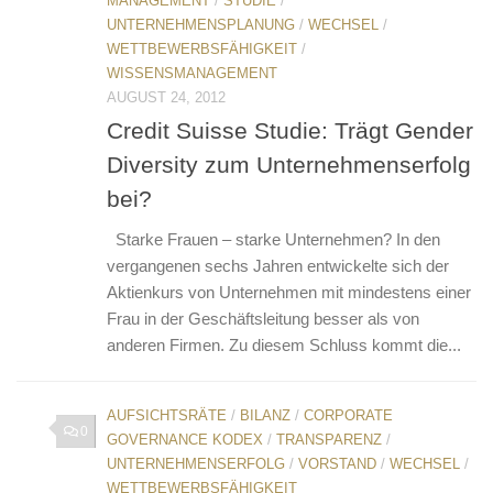
MANAGEMENT
/
STUDIE
/
UNTERNEHMENSPLANUNG
/
WECHSEL
/
WETTBEWERBSFÄHIGKEIT
/
WISSENSMANAGEMENT
AUGUST 24, 2012
Credit Suisse Studie: Trägt Gender
Diversity zum Unternehmenserfolg
bei?
Starke Frauen – starke Unternehmen? In den
vergangenen sechs Jahren entwickelte sich der
Aktienkurs von Unternehmen mit mindestens einer
Frau in der Geschäftsleitung besser als von
anderen Firmen. Zu diesem Schluss kommt die...
AUFSICHTSRÄTE
/
BILANZ
/
CORPORATE
0
GOVERNANCE KODEX
/
TRANSPARENZ
/
UNTERNEHMENSERFOLG
/
VORSTAND
/
WECHSEL
/
WETTBEWERBSFÄHIGKEIT