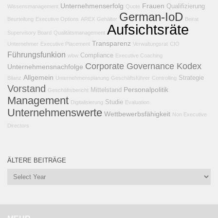
Unternehmenserfolg
Frauen
Qualifizierung
Wissensmanagement
Quote
German-IoD
Beurteilung
Executive Options
AREX
Gehälter
Beirat
Aufsichtsräte
Supervisory Board
Qualitätsmanagement
Transparenz
Unternehmer
Executive Placement
Verwaltungsrat
CIO
Führungsfunkion
Compliance
wbw
Executive Coaching
Corporate Governance Kodex
Unternehmensnachfolge
Allgemein
Strategie
Bilanz
Unternehmensplanung
Geschäftsführer
Controlling
Vorstand
Personalpolitik
Mittelstand
Geschäftsbericht
Management
Studie
Digitalisierung
Evaluation
Unternehmenswerte
Wettbewerbsfähigkeit
Non Executive
Directors
ÄLTERE BEITRÄGE