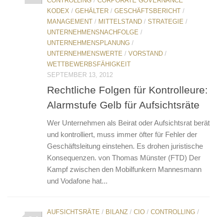
CONTROLLING
/
CORPORATE GOVERNANCE
KODEX
/
GEHÄLTER
/
GESCHÄFTSBERICHT
/
MANAGEMENT
/
MITTELSTAND
/
STRATEGIE
/
UNTERNEHMENSNACHFOLGE
/
UNTERNEHMENSPLANUNG
/
UNTERNEHMENSWERTE
/
VORSTAND
/
WETTBEWERBSFÄHIGKEIT
SEPTEMBER 13, 2012
Rechtliche Folgen für Kontrolleure:
Alarmstufe Gelb für Aufsichtsräte
Wer Unternehmen als Beirat oder Aufsichtsrat berät
und kontrolliert, muss immer öfter für Fehler der
Geschäftsleitung einstehen. Es drohen juristische
Konsequenzen. von Thomas Münster (FTD) Der
Kampf zwischen den Mobilfunkern Mannesmann
und Vodafone hat...
AUFSICHTSRÄTE
/
BILANZ
/
CIO
/
CONTROLLING
/