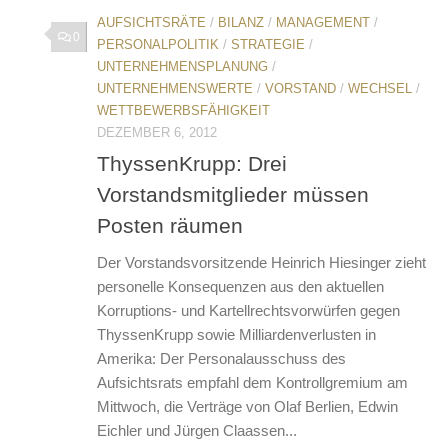
AUFSICHTSRÄTE
/
BILANZ
/
MANAGEMENT
/
0
PERSONALPOLITIK
/
STRATEGIE
/
UNTERNEHMENSPLANUNG
/
UNTERNEHMENSWERTE
/
VORSTAND
/
WECHSEL
/
WETTBEWERBSFÄHIGKEIT
DEZEMBER 6, 2012
ThyssenKrupp: Drei
Vorstandsmitglieder müssen
Posten räumen
Der Vorstandsvorsitzende Heinrich Hiesinger zieht
personelle Konsequenzen aus den aktuellen
Korruptions- und Kartellrechtsvorwürfen gegen
ThyssenKrupp sowie Milliardenverlusten in
Amerika: Der Personalausschuss des
Aufsichtsrats empfahl dem Kontrollgremium am
Mittwoch, die Verträge von Olaf Berlien, Edwin
Eichler und Jürgen Claassen...