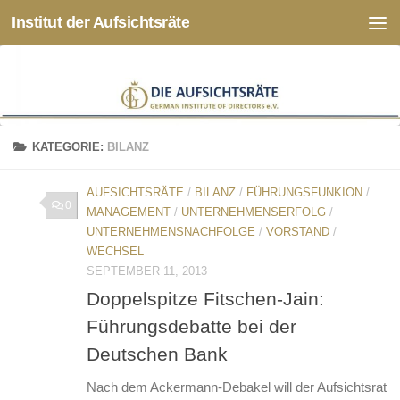
Institut der Aufsichtsräte
Zum Inhalt springen
KATEGORIE:
BILANZ
AUFSICHTSRÄTE
/
BILANZ
/
FÜHRUNGSFUNKION
/
0
MANAGEMENT
/
UNTERNEHMENSERFOLG
/
UNTERNEHMENSNACHFOLGE
/
VORSTAND
/
WECHSEL
SEPTEMBER 11, 2013
Doppelspitze Fitschen-Jain:
Führungsdebatte bei der
Deutschen Bank
Nach dem Ackermann-Debakel will der Aufsichtsrat