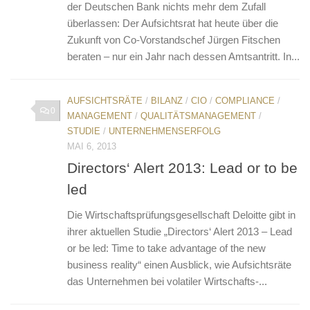
der Deutschen Bank nichts mehr dem Zufall
überlassen: Der Aufsichtsrat hat heute über die
Zukunft von Co-Vorstandschef Jürgen Fitschen
beraten – nur ein Jahr nach dessen Amtsantritt. In...
AUFSICHTSRÄTE
/
BILANZ
/
CIO
/
COMPLIANCE
/
0
MANAGEMENT
/
QUALITÄTSMANAGEMENT
/
STUDIE
/
UNTERNEHMENSERFOLG
MAI 6, 2013
Directors‘ Alert 2013: Lead or to be
led
Die Wirtschaftsprüfungsgesellschaft Deloitte gibt in
ihrer aktuellen Studie „Directors‘ Alert 2013 – Lead
or be led: Time to take advantage of the new
business reality“ einen Ausblick, wie Aufsichtsräte
das Unternehmen bei volatiler Wirtschafts-...