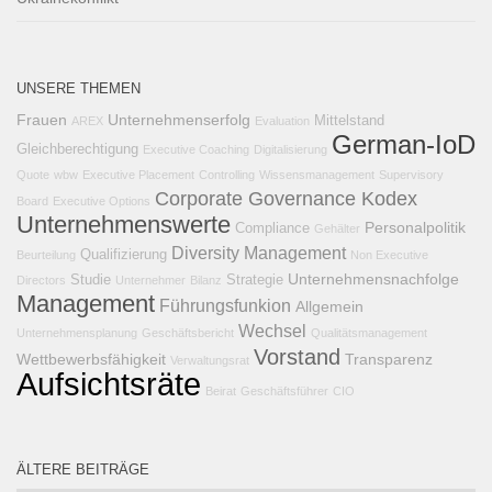
UNSERE THEMEN
Frauen
Unternehmenserfolg
Mittelstand
AREX
Evaluation
German-IoD
Gleichberechtigung
Executive Coaching
Digitalisierung
Quote
wbw
Executive Placement
Controlling
Wissensmanagement
Supervisory
Corporate Governance Kodex
Board
Executive Options
Unternehmenswerte
Personalpolitik
Compliance
Gehälter
Diversity Management
Qualifizierung
Beurteilung
Non Executive
Unternehmensnachfolge
Studie
Strategie
Directors
Unternehmer
Bilanz
Management
Führungsfunkion
Allgemein
Wechsel
Unternehmensplanung
Geschäftsbericht
Qualitätsmanagement
Vorstand
Wettbewerbsfähigkeit
Transparenz
Verwaltungsrat
Aufsichtsräte
Beirat
Geschäftsführer
CIO
ÄLTERE BEITRÄGE