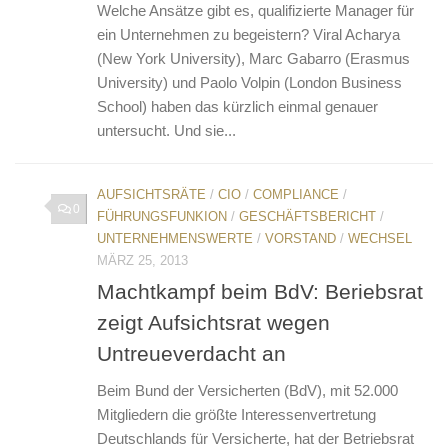
Welche Ansätze gibt es, qualifizierte Manager für
ein Unternehmen zu begeistern? Viral Acharya
(New York University), Marc Gabarro (Erasmus
University) und Paolo Volpin (London Business
School) haben das kürzlich einmal genauer
untersucht. Und sie...
AUFSICHTSRÄTE
/
CIO
/
COMPLIANCE
/
0
FÜHRUNGSFUNKION
/
GESCHÄFTSBERICHT
/
UNTERNEHMENSWERTE
/
VORSTAND
/
WECHSEL
MÄRZ 25, 2013
Machtkampf beim BdV: Beriebsrat
zeigt Aufsichtsrat wegen
Untreueverdacht an
Beim Bund der Versicherten (BdV), mit 52.000
Mitgliedern die größte Interessenvertretung
Deutschlands für Versicherte, hat der Betriebsrat