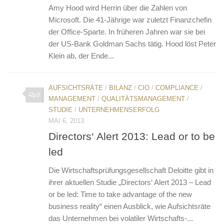
Amy Hood wird Herrin über die Zahlen von
Microsoft. Die 41-Jährige war zuletzt Finanzchefin
der Office-Sparte. In früheren Jahren war sie bei
der US-Bank Goldman Sachs tätig. Hood löst Peter
Klein ab, der Ende...
AUFSICHTSRÄTE
/
BILANZ
/
CIO
/
COMPLIANCE
/
0
MANAGEMENT
/
QUALITÄTSMANAGEMENT
/
STUDIE
/
UNTERNEHMENSERFOLG
MAI 6, 2013
Directors‘ Alert 2013: Lead or to be
led
Die Wirtschaftsprüfungsgesellschaft Deloitte gibt in
ihrer aktuellen Studie „Directors‘ Alert 2013 – Lead
or be led: Time to take advantage of the new
business reality“ einen Ausblick, wie Aufsichtsräte
das Unternehmen bei volatiler Wirtschafts-...