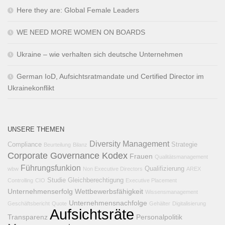
Here they are: Global Female Leaders
WE NEED MORE WOMEN ON BOARDS
Ukraine – wie verhalten sich deutsche Unternehmen
German IoD, Aufsichtsratmandate und Certified Director im
Ukrainekonflikt
UNSERE THEMEN
Diversity Management
Compliance
Strategie
Beurteilung
Bilanz
Corporate Governance Kodex
Frauen
Qualitätsmanagement
Führungsfunkion
Qualifizierung
wbw
Non Executive Directors
AREX
Studie
Gleichberechtigung
Controlling
CIO
Executive Placement
Unternehmenserfolg
Wettbewerbsfähigkeit
Wissensmanagement
Unternehmensnachfolge
Geschäftsbericht
Quote
Gehälter
Digitalisierung
Aufsichtsräte
Transparenz
Personalpolitik