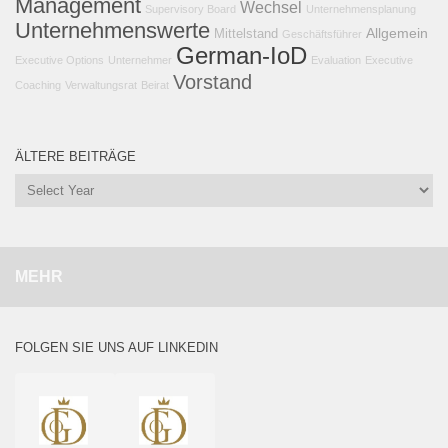
Management
Wechsel
Supervisory Board
Unternehmensplanung
Unternehmenswerte
Allgemein
Mittelstand
Geschäftsführer
German-IoD
Executive Options
Unternehmer
Evaluation
Executive
Vorstand
Coaching
Verwaltungsrat
Beirat
ÄLTERE BEITRÄGE
MEHR
FOLGEN SIE UNS AUF LINKEDIN