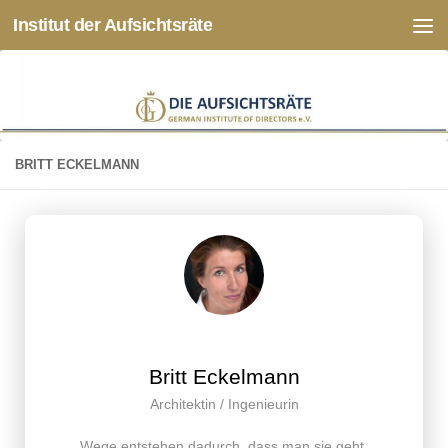
Institut der Aufsichtsräte
Zum Inhalt springen
BRITT ECKELMANN
Britt Eckelmann
Architektin / Ingenieurin
Wege entstehen dadurch, dass man sie geht.