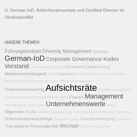
German IoD, Aufsichtsratmandate und Certified Director im
Ukrainekonflikt
UNSERE THEMEN
Führungsfunkion
Diversity Management
Strategie
German-IoD
Corporate Governance Kodex
Vorstand
Mittelstand
Qualifizierung
Unternehmensplanung
Wettbewerbsfähigkeit
Compliance
CIO
Unternehmer
Executive Options
Beurteilung
Non Executive Directors
Wissensmanagement
Aufsichtsräte
Unternehmenserfolg
Qualitätsmanagement
Management
Frauen
Supervisory Board
Geschäftsführer
AREX
Unternehmenswerte
Verwaltungsrat
wbw
Bilanz
Beirat
Allgemein
Studie
Gehälter
Digitalisierung
Geschäftsbericht
Executive Placement
Unternehmensnachfolge
Gleichberechtigung
Evaluation
Quote
Controlling
Wechsel
Transparenz
Personalpolitik
Executive Coaching