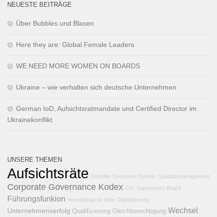
NEUESTE BEITRÄGE
Über Bubbles und Blasen
Here they are: Global Female Leaders
WE NEED MORE WOMEN ON BOARDS
Ukraine – wie verhalten sich deutsche Unternehmen
German IoD, Aufsichtsratmandate und Certified Director im
Ukrainekonflikt
UNSERE THEMEN
Aufsichtsräte
Gehälter
Executive Options
Qualitätsmanagement
Corporate Governance Kodex
CIO
Supervisory Board
Führungsfunkion
Verwaltungsrat
wbw
Digitalisierung
Wechsel
Unternehmenserfolg
Qualifizierung
Gleichberechtigung