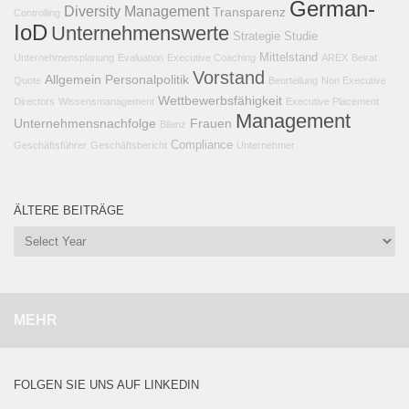
German-
Diversity Management
Transparenz
Controlling
IoD
Unternehmenswerte
Strategie
Studie
Mittelstand
Unternehmensplanung
Evaluation
Executive Coaching
AREX
Beirat
Vorstand
Allgemein
Personalpolitik
Quote
Beurteilung
Non Executive
Wettbewerbsfähigkeit
Directors
Wissensmanagement
Executive Placement
Management
Unternehmensnachfolge
Frauen
Bilanz
Compliance
Geschäftsführer
Geschäftsbericht
Unternehmer
ÄLTERE BEITRÄGE
MEHR
FOLGEN SIE UNS AUF LINKEDIN