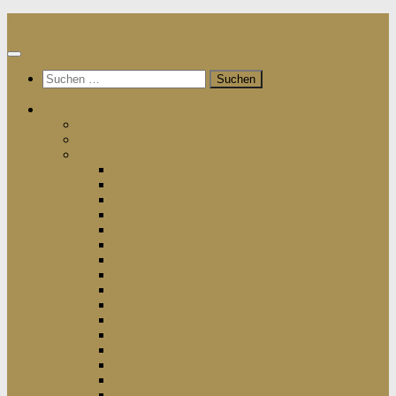
Institut der Aufsichtsräte
DAS INSTITUT
Ziele
Vorstand / Leitung
Mitglieder
André Herter
Britt Eckelmann
Dr. Andreas Albrod
Dr. Friedrich Wenzel-Lux
Dr. Karl Pilny
Dr. Matthias Schwierz
Dr. Sandra Konnertz
Eckart Reinke
Eva Katharina Deininger
Eva Wimmers
Herbert Gösweiner
Marion Weidenhausen
Peter Baumgartner
Reinhard Dehlinger
Rüdiger Warnecke￼
Stephan Koß