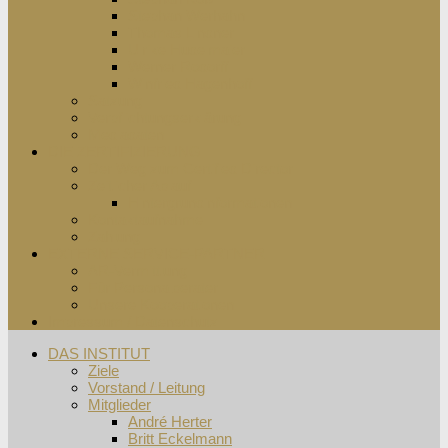
Stephan Werhahn
Thomas Lindner
Ulrike Hudelmaier
Werner Rodorff
Winfried Hagenhoff
Satzung
Verpflichtungserklärung
Mediadaten
DIE ZERTIFIZIERUNG
Der Weg zum Certified Director
Zeitlicher Ablauf
Hintergrundinformationen
Kontaktaufnahme
Zahlung
EXTERNE SERVICE-PARTNER
AR-Vermittlung
Für Personalberater
Unsere Kooperationen
Impressum / Datenschutz
DAS INSTITUT
Ziele
Vorstand / Leitung
Mitglieder
André Herter
Britt Eckelmann