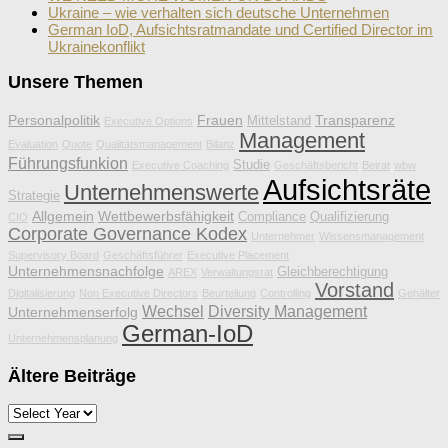
Ukraine – wie verhalten sich deutsche Unternehmen
German IoD, Aufsichtsratmandate und Certified Director im
Ukrainekonflikt
Unsere Themen
Personalpolitik
Frauen
Transparenz
Mittelstand
Executive Options
Management
Evaluation
Quote
Qualitätsmanagement
Bilanz
Führungsfunkion
Studie
Executive Coaching
Geschäftsbericht
Beirat
wbw
Aufsichtsräte
Unternehmenswerte
Strategie
Allgemein
Wettbewerbsfähigkeit
Compliance
Qualifizierung
CIO
Corporate Governance Kodex
Unternehmer
Wissensmanagement
Supervisory Board
Geschäftsführer
Executive Placement
Unternehmensnachfolge
Gleichberechtigung
AREX
Verwaltungsrat
Vorstand
Digitalisierung
Non Executive Directors
Beurteilung
Controlling
Gehälter
Wechsel
Diversity Management
Unternehmenserfolg
German-IoD
Unternehmensplanung
Ältere Beiträge