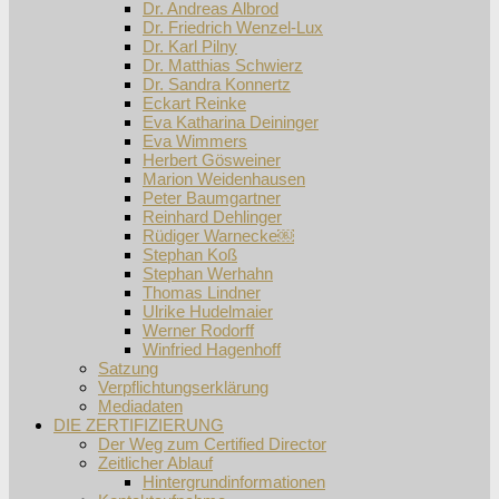
Dr. Andreas Albrod
Dr. Friedrich Wenzel-Lux
Dr. Karl Pilny
Dr. Matthias Schwierz
Dr. Sandra Konnertz
Eckart Reinke
Eva Katharina Deininger
Eva Wimmers
Herbert Gösweiner
Marion Weidenhausen
Peter Baumgartner
Reinhard Dehlinger
Rüdiger Warnecke￼
Stephan Koß
Stephan Werhahn
Thomas Lindner
Ulrike Hudelmaier
Werner Rodorff
Winfried Hagenhoff
Satzung
Verpflichtungserklärung
Mediadaten
DIE ZERTIFIZIERUNG
Der Weg zum Certified Director
Zeitlicher Ablauf
Hintergrundinformationen