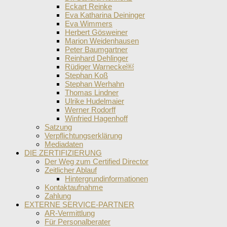
Eckart Reinke
Eva Katharina Deininger
Eva Wimmers
Herbert Gösweiner
Marion Weidenhausen
Peter Baumgartner
Reinhard Dehlinger
Rüdiger Warnecke￼
Stephan Koß
Stephan Werhahn
Thomas Lindner
Ulrike Hudelmaier
Werner Rodorff
Winfried Hagenhoff
Satzung
Verpflichtungserklärung
Mediadaten
DIE ZERTIFIZIERUNG
Der Weg zum Certified Director
Zeitlicher Ablauf
Hintergrundinformationen
Kontaktaufnahme
Zahlung
EXTERNE SERVICE-PARTNER
AR-Vermittlung
Für Personalberater