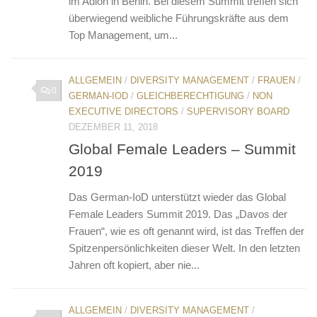
im Adlon in Berlin. Bei diesem Summit treffen sich
überwiegend weibliche Führungskräfte aus dem
Top Management, um...
ALLGEMEIN
/
DIVERSITY MANAGEMENT
/
FRAUEN
/
0
GERMAN-IOD
/
GLEICHBERECHTIGUNG
/
NON
EXECUTIVE DIRECTORS
/
SUPERVISORY BOARD
DEZEMBER 11, 2018
Global Female Leaders – Summit
2019
Das German-IoD unterstützt wieder das Global
Female Leaders Summit 2019. Das „Davos der
Frauen“, wie es oft genannt wird, ist das Treffen der
Spitzenpersönlichkeiten dieser Welt. In den letzten
Jahren oft kopiert, aber nie...
ALLGEMEIN
/
DIVERSITY MANAGEMENT
/