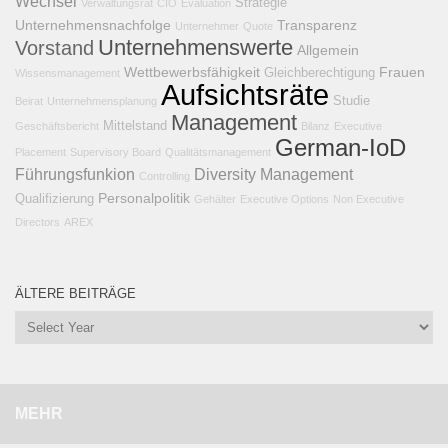
Wechsel
Strategie
Verwaltungsrat
CIO
Evaluation
Unternehmensnachfolge
Transparenz
Unternehmer
Quote
Unternehmenswerte
Vorstand
Allgemein
Wettbewerbsfähigkeit
Frauen
Gleichberechtigung
Wissensmanagement
Aufsichtsräte
Studie
Beirat
Unternehmensplanung
Management
Mittelstand
Geschäftsbericht
Bilanz
Executive
German-IoD
Placement
Supervisory Board
Qualitätsmanagement
Führungsfunkion
Diversity Management
Controlling
Personalpolitik
Qualifizierung
Gehälter
Executive Options
Non Executive
Directors
AREX
ÄLTERE BEITRÄGE
MEHR