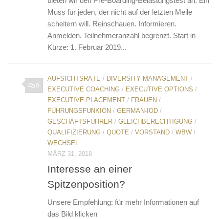
bieten wir den Pre-Boarding-Belastungstest an. Ein
Muss für jeden, der nicht auf der letzten Meile
scheitern will. Reinschauen. Informieren.
Anmelden. Teilnehmeranzahl begrenzt. Start in
Kürze: 1. Februar 2019...
AUFSICHTSRÄTE
/
DIVERSITY MANAGEMENT
/
0
EXECUTIVE COACHING
/
EXECUTIVE OPTIONS
/
EXECUTIVE PLACEMENT
/
FRAUEN
/
FÜHRUNGSFUNKION
/
GERMAN-IOD
/
GESCHÄFTSFÜHRER
/
GLEICHBERECHTIGUNG
/
QUALIFIZIERUNG
/
QUOTE
/
VORSTAND
/
WBW
/
WECHSEL
MÄRZ 31, 2018
Interesse an einer
Spitzenposition?
Unsere Empfehlung: für mehr Informationen auf
das Bild klicken