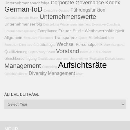
Corporate Governance Kodex
Unternehmensnachfolge
German-IoD
Führungsfunkion
Executive Options
Unternehmenswerte
Geschäftsbericht
Bilanz
Unternehmenserfolg
Beurteilung
Wissensmanagement
Executive Coaching
Frauen
Wettbewerbsfähigkeit
Compliance
Studie
Unternehmensplanung
Allgemein
Transparenz
Mittelstand
Executive Placement
Quote
Non
Wechsel
Personalpolitik
Strategie
Executive Directors
CIO
Verwaltungsrat
Vorstand
Qualifizierung
Supervisory Board
Beirat
AREX
Gehälter
Gleichberechtigung
Qualitätsmanagement
Unternehmer
Evaluation
Digitalisierung
Aufsichtsräte
Management
Controlling
Diversity Management
Geschäftsführer
wbw
ÄLTERE BEITRÄGE
MEHR