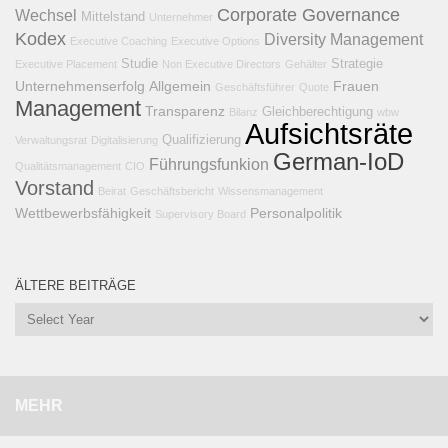
Corporate Governance
Wechsel
Mittelstand
Unternehmer
Kodex
Diversity Management
Executive Coaching
Executive Options
Studie
Strategie
Executive Placement
Non Executive Directors
Gehälter
Unternehmenserfolg
Allgemein
Frauen
Geschäftsführer
Quote
Management
Transparenz
Gleichberechtigung
Bilanz
wbw
Aufsichtsräte
Qualifizierung
Verwaltungsrat
Digitalisierung
German-IoD
Führungsfunkion
Qualitätsmanagement
CIO
Vorstand
Beirat
Geschäftsbericht
Wissensmanagement
Wettbewerbsfähigkeit
Personalpolitik
Supervisory Board
ÄLTERE BEITRÄGE
MEHR