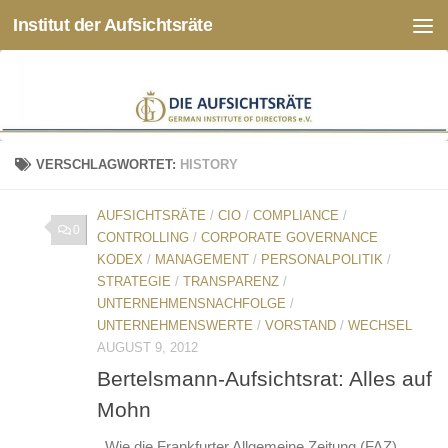
Institut der Aufsichtsräte
Zum Inhalt springen
VERSCHLAGWORTET:
HISTORY
AUFSICHTSRÄTE
/
CIO
/
COMPLIANCE
/
0
CONTROLLING
/
CORPORATE GOVERNANCE
KODEX
/
MANAGEMENT
/
PERSONALPOLITIK
/
STRATEGIE
/
TRANSPARENZ
/
UNTERNEHMENSNACHFOLGE
/
UNTERNEHMENSWERTE
/
VORSTAND
/
WECHSEL
AUGUST 9, 2012
Bertelsmann-Aufsichtsrat: Alles auf
Mohn
Wie die Frankfurter Allgemeine Zeitung (FAZ)