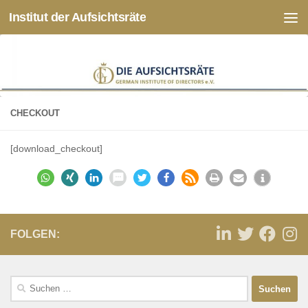
Institut der Aufsichtsräte
Zum Inhalt springen
CHECKOUT
[download_checkout]
FOLGEN: