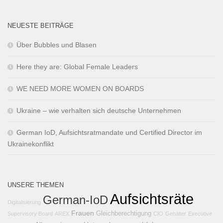
NEUESTE BEITRÄGE
Über Bubbles und Blasen
Here they are: Global Female Leaders
WE NEED MORE WOMEN ON BOARDS
Ukraine – wie verhalten sich deutsche Unternehmen
German IoD, Aufsichtsratmandate und Certified Director im
Ukrainekonflikt
UNSERE THEMEN
Aufsichtsräte
German-IoD
Digitalisierung
Frauen
Gleichberechtigung
Supervisory Board
AREX
CIO
Gehälter
Executive