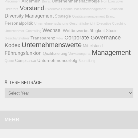
Allgemein
Unternehmensnachfolge
Placement
Beirat
Non Executive
Vorstand
Directors
Executive Options
Wissensmanagement
Evaluation
Diversity Management
Strategie
Qualitätsmanagement
Bilanz
Personalpolitik
Unternehmensplanung
Geschäftsbericht
Executive Coaching
Wechsel
Wettbewerbsfähigkeit
Studie
Unternehmer
Controlling
Corporate Governance
Transparenz
Geschäftsführer
wbw
Unternehmenswerte
Kodex
Mittelstand
Management
Führungsfunkion
Qualifizierung
Verwaltungsrat
Unternehmenserfolg
Compliance
Quote
Beurteilung
ÄLTERE BEITRÄGE
MEHR