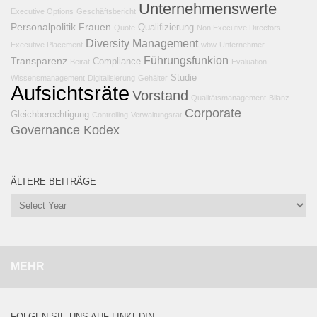
Unternehmenswerte
Executive Options
Geschäftsbericht
Personalpolitik
Frauen
Qualifizierung
Quote
Non Executive Directors
Diversity Management
Executive Placement
wbw
Unternehmer
Führungsfunkion
Transparenz
Compliance
Beirat
Evaluation
Studie
Wissensmanagement
Digitalisierung
Gehälter
Aufsichtsräte
Vorstand
Qualitätsmanagement
Bilanz
Corporate
Gleichberechtigung
Controlling
Verwaltungsrat
Governance Kodex
ÄLTERE BEITRÄGE
MEHR
FOLGEN SIE UNS AUF LINKEDIN