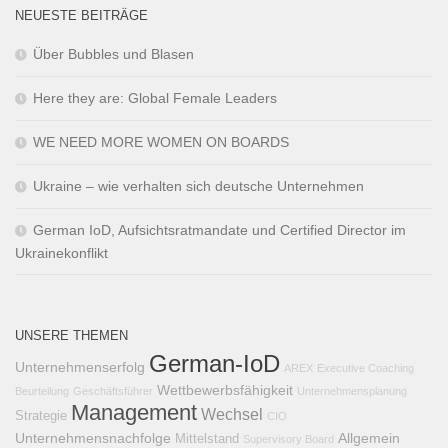
NEUESTE BEITRÄGE
Über Bubbles und Blasen
Here they are: Global Female Leaders
WE NEED MORE WOMEN ON BOARDS
Ukraine – wie verhalten sich deutsche Unternehmen
German IoD, Aufsichtsratmandate und Certified Director im
Ukrainekonflikt
UNSERE THEMEN
German-IoD
Unternehmenserfolg
AREX
Executive Coaching
Wettbewerbsfähigkeit
Beurteilung
Geschäftsführer
Unternehmensplanung
Management
Wechsel
Strategie
CIO
Unternehmensnachfolge
Allgemein
Mittelstand
Supervisory Board