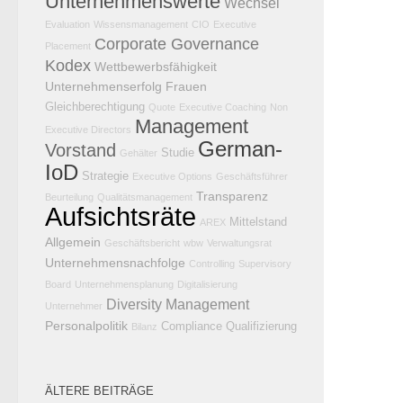
Unternehmenswerte
Wechsel
Evaluation
Wissensmanagement
CIO
Executive
Corporate Governance
Placement
Kodex
Wettbewerbsfähigkeit
Unternehmenserfolg
Frauen
Gleichberechtigung
Quote
Executive Coaching
Non
Management
Executive Directors
German-
Vorstand
Studie
Gehälter
IoD
Strategie
Executive Options
Geschäftsführer
Transparenz
Beurteilung
Qualitätsmanagement
Aufsichtsräte
Mittelstand
AREX
Allgemein
Geschäftsbericht
wbw
Verwaltungsrat
Unternehmensnachfolge
Controlling
Supervisory
Board
Unternehmensplanung
Digitalisierung
Diversity Management
Unternehmer
Personalpolitik
Compliance
Qualifizierung
Bilanz
ÄLTERE BEITRÄGE