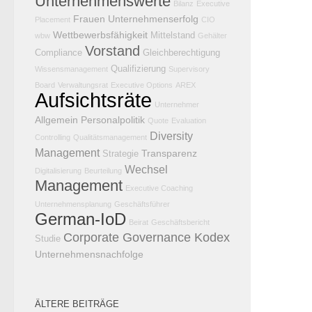
Unternehmenswerte
Bilanz
Executive
Frauen
Unternehmenserfolg
Placement
CIO
Wettbewerbsfähigkeit
Mittelstand
wbw
Gehälter
Vorstand
Compliance
Gleichberechtigung
Qualifizierung
Wissensmanagement
Supervisory
Board
Verwaltungsrat
Executive Options
AREX
Aufsichtsräte
Unternehmer
Allgemein
Personalpolitik
Quote
Evaluation
Diversity
Controlling
Qualitätsmanagement
Management
Transparenz
Strategie
Wechsel
Digitalisierung
Beurteilung
Management
Executive Coaching
Unternehmensplanung
Geschäftsführer
German-IoD
Beirat
Geschäftsbericht
Corporate Governance Kodex
Studie
Unternehmensnachfolge
ÄLTERE BEITRÄGE