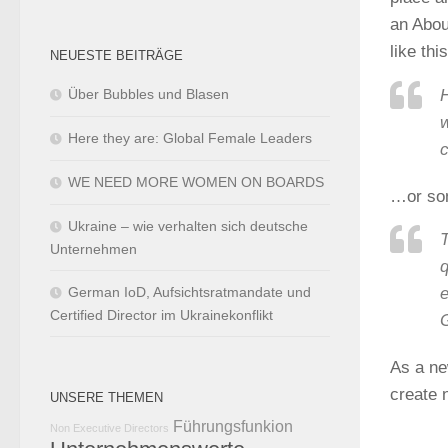
an Abou
like this
NEUESTE BEITRÄGE
H
Über Bubbles und Blasen
w
Here they are: Global Female Leaders
c
WE NEED MORE WOMEN ON BOARDS
…or som
Ukraine – wie verhalten sich deutsche
Unternehmen
q
German IoD, Aufsichtsratmandate und
e
Certified Director im Ukrainekonflikt
As a ne
create 
UNSERE THEMEN
Führungsfunkion
Non Executive Directors