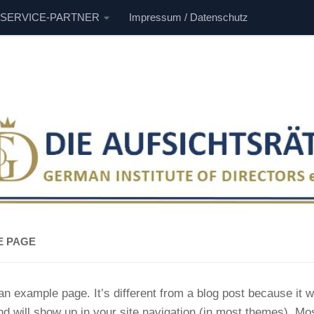
 SERVICE-PARTNER
Impressum / Datenschutz
E PAGE
an example page. It’s different from a blog post because it wi
nd will show up in your site navigation (in most themes). Mos