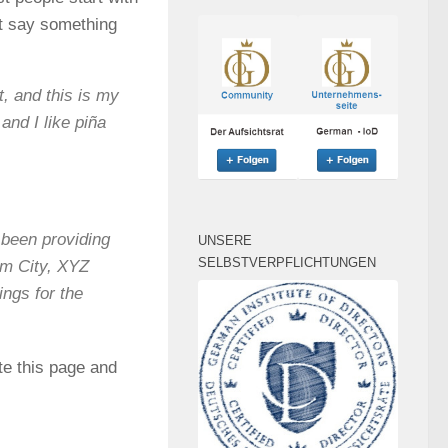
ht say something
t, and this is my
and I like piña
been providing
UNSERE
SELBSTVERPFLICHTUNGEN
am City, XYZ
ngs for the
te this page and