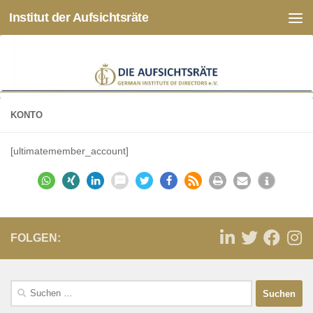
Institut der Aufsichtsräte
Zum Inhalt springen
KONTO
[ultimatemember_account]
FOLGEN: