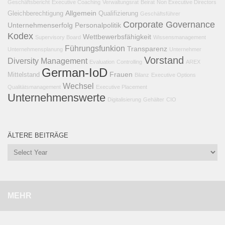
Geschäftsbericht
Executive Coaching
Verwaltungsrat
Beirat
Non Executive Directors
Allgemein
Gleichberechtigung
Qualifizierung
Geschäftsführer
Corporate Governance
Unternehmenserfolg
Personalpolitik
Kodex
Wettbewerbsfähigkeit
Supervisory Board
Wissensmanagement
Führungsfunkion
Transparenz
Unternehmensplanung
Unternehmer
Vorstand
Diversity Management
Evaluation
Controlling
AREX
German-IoD
Frauen
Mittelstand
Bilanz
Executive Options
Wechsel
Qualitätsmanagement
Executive Placement
Unternehmenswerte
Digitalisierung
Gehälter
CIO
ÄLTERE BEITRÄGE
MEHR