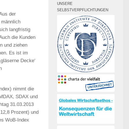
UNSERE
SELBSTVERPFLICHTUNGEN
‚Aus der
d männlich
ch langfristig
. Auch die Kunden
n und ziehen
en. Es ist im
 ‚gläserne Decke‘
n
ndex) nimmt die
X, MDAX, SDAX und
htag 31.03.2013
 12,8 Prozent) und
des WoB-Index