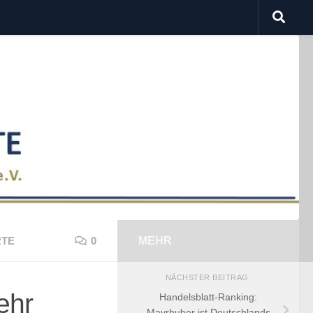
TE
0
MEHR
NÄCHSTER BEITRAG
ehr
Handelsblatt-Ranking:
Mayrhuber ist Deutschlands