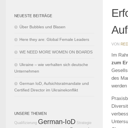
Erf
NEUESTE BEITRÄGE
Auf
Über Bubbles und Blasen
Here they are: Global Female Leaders
VON
RED
WE NEED MORE WOMEN ON BOARDS
Im Rah
zum Er
Ukraine – wie verhalten sich deutsche
Gesells
Unternehmen
des Man
German IoD, Aufsichtsratmandate und
werden
Certified Director im Ukrainekonflikt
Praxisb
Diversi
verbess
UNSERE THEMEN
German-IoD
Untersu
Qualifizierung
Strategie