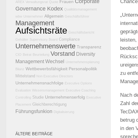
Corporate
Chancen
Frauen
AREX
Verwaltungsrat
Quote
Governance Kodex
Qualitätsmanagement
„Untern
Allgemein
wbw
Unternehmer
Geschäftsführer
Management
interna
Aufsichtsräte
geprägt
Geschäftsbericht
leisten
Compliance
Gehälter
Supervisory Board
Unternehmenswerte
Transparenz
beobac
Vorstand
Diversity
CIO
Beirat
Beurteilung
Rücksch
Management
Wechsel
Unternehmensplanung
ureigen
Wettbewerbsfähigkeit
Personalpolitik
Bilanz
zu entf
Mittelstand
Non Executive Directors
Manage
Unternehmensnachfolge
Executive Options
Evaluation
Wissensmanagement
Executive Coaching
Nach 
Unternehmenserfolg
Studie
Controlling
Executive
Zahl de
Gleichberechtigung
Placement
Führungsfunkion
TecDAX 
Digitalisierung
betrug 
in den 
ÄLTERE BEITRÄGE
spreche