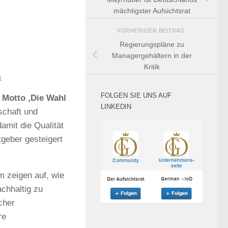
mächtigster Aufsichtsrat
VORHERIGER BEITRAG
Regierungspläne zu
Managergehältern in der
Kritik
1
FOLGEN SIE UNS AUF
 Motto ‚Die Wahl
LINKEDIN
schaft und
amit die Qualität
geber gesteigert
 zeigen auf, wie
achhaltig zu
cher
re