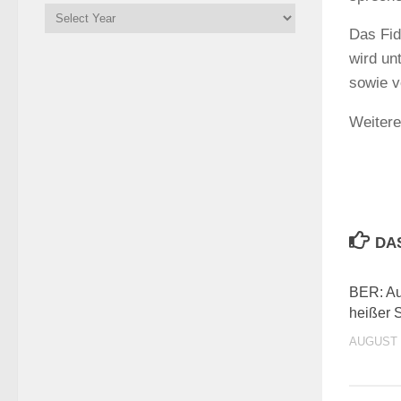
Das Fid
wird un
sowie 
Weitere
DA
BER: Auf
heißer 
AUGUST 1