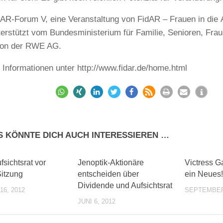
AR-Forum V, eine Veranstaltung von FidAR – Frauen in die Au
terstützt vom Bundesministerium für Familie, Senioren, Fra
von der RWE AG.
 Informationen unter http://www.fidar.de/home.html
S KÖNNTE DICH AUCH INTERESSIEREN …
0
0
sichtsrat vor
Jenoptik-Aktionäre
Victress G
Sitzung
entscheiden über
ein Neues!
Dividende und Aufsichtsrat
6, 2012
SEPTEMBER 
JUNI 6, 2012