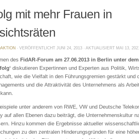
olg mit mehr Frauen in
sichtsräten
AKTION
· VERÖFFENTLICHT
JUNI 24, 2013
· AKTUALISIERT
MAI 13, 202
men des
FidAR-Forum am 27.06.2013 in Berlin unter dem
folg‘
diskutieren Expertinnen und Experten aus Politik, Wirt
chaft, wie die Vielfalt in den Führungsgremien gestärkt und d
agements und die Attraktivität des Unternehmens als Arbeit
 kann.
eispiele unter anderem von RWE, VW und Deutsche Telekom
ty auf allen Ebenen dazu beiträgt, die Unternehmenskultur n
ern. Hinzu kommen die Ergebnisse aktueller wissenschaftli
chungen zu den zentralen Hinderungsgründen für eine höhe