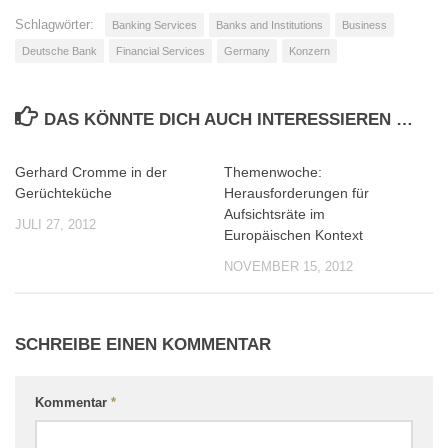
Schlagwörter:
Banking Services
Banks and Institutions
Business
Deutsche Bank
Financial Services
Germany
Konzern
DAS KÖNNTE DICH AUCH INTERESSIEREN …
Gerhard Cromme in der
Themenwoche:
0
0
Gerüchteküche
Herausforderungen für
Aufsichtsräte im
JULI 27, 2012
Europäischen Kontext
NOVEMBER 15, 2012
SCHREIBE EINEN KOMMENTAR
Kommentar
*