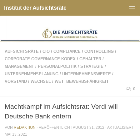
Institut der Aufsichtsräte
Zum Inhalt springen
AUFSICHTSRÄTE
/
CIO
/
COMPLIANCE
/
CONTROLLING
/
CORPORATE GOVERNANCE KODEX
/
GEHÄLTER
/
MANAGEMENT
/
PERSONALPOLITIK
/
STRATEGIE
/
UNTERNEHMENSPLANUNG
/
UNTERNEHMENSWERTE
/
VORSTAND
/
WECHSEL
/
WETTBEWERBSFÄHIGKEIT
0
Machtkampf im Aufsichtsrat: Verdi will
Deutsche Bank entern
VON
REDAKTION
· VERÖFFENTLICHT
AUGUST 31, 2012
· AKTUALISIERT
MAI 13, 2021