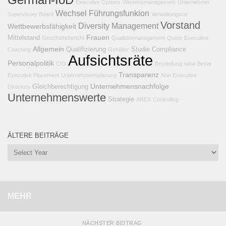
German-IoD
Executive Options
Wissensmanagement
Unternehmer
Wechsel
Führungsfunkion
Supervisory Board
Verwaltungsrat
Vorstand
Diversity Management
Wettbewerbsfähigkeit
Frauen
Mittelstand
Geschäftsbericht
Qualitätsmanagement
Quote
Executive
Allgemein
Qualifizierung
Studie
Compliance
Coaching
Gehälter
Aufsichtsräte
Personalpolitik
CIO
Beurteilung
wbw
Beirat
Transparenz
Executive Placement
Unternehmensplanung
Non Executive
Unternehmensnachfolge
Gleichberechtigung
Directors
Unternehmenswerte
Strategie
AREX
Controlling
ÄLTERE BEITRÄGE
MEHR
NÄCHSTER BEITRAG