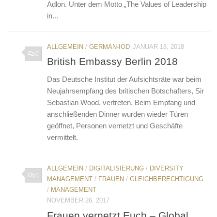
Adlon. Unter dem Motto „The Values of Leadership
in...
ALLGEMEIN
/
GERMAN-IOD
JANUAR 18, 2018
0
British Embassy Berlin 2018
Das Deutsche Institut der Aufsichtsräte war beim
Neujahrsempfang des britischen Botschafters, Sir
Sebastian Wood, vertreten. Beim Empfang und
anschließenden Dinner wurden wieder Türen
geöffnet, Personen vernetzt und Geschäfte
vermittelt.
ALLGEMEIN
/
DIGITALISIERUNG
/
DIVERSITY
0
MANAGEMENT
/
FRAUEN
/
GLEICHBERECHTIGUNG
/
MANAGEMENT
NOVEMBER 26, 2017
Frauen vernetzt Euch – Global