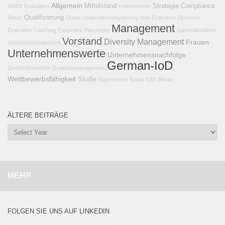
Allgemein
Mittelstand
Strategie
Compliance
AREX
Evaluation
Unternehmer
Qualifizierung
Bilanz
Quote
Unternehmensplanung
Non Executive Directors
Management
Executive Coaching
Executive Placement
Geschäftsführer
Vorstand
Diversity Management
Frauen
Wissensmanagement
Unternehmenswerte
Unternehmensnachfolge
German-IoD
Geschäftsbericht
Qualitätsmanagement
Wettbewerbsfähigkeit
Studie
Supervisory Board
CIO
Beirat
ÄLTERE BEITRÄGE
MEHR
FOLGEN SIE UNS AUF LINKEDIN