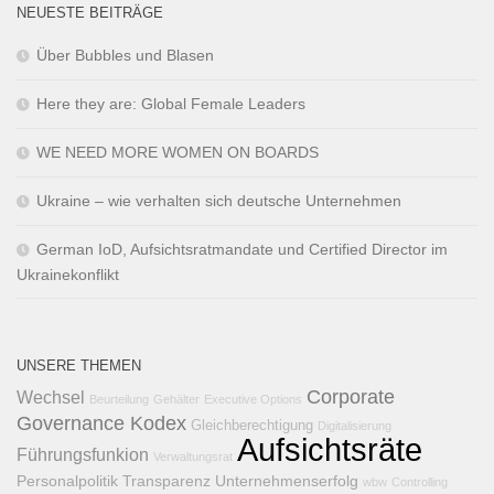
NEUESTE BEITRÄGE
Über Bubbles und Blasen
Here they are: Global Female Leaders
WE NEED MORE WOMEN ON BOARDS
Ukraine – wie verhalten sich deutsche Unternehmen
German IoD, Aufsichtsratmandate und Certified Director im
Ukrainekonflikt
UNSERE THEMEN
Corporate
Wechsel
Beurteilung
Gehälter
Executive Options
Governance Kodex
Gleichberechtigung
Digitalisierung
Aufsichtsräte
Führungsfunkion
Verwaltungsrat
Personalpolitik
Transparenz
Unternehmenserfolg
wbw
Controlling