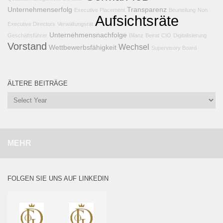
Unternehmenserfolg
Transparenz
Executive Placement
Beurteilung
Non
Aufsichtsräte
Executive Directors
Verwaltungsrat
Unternehmensnachfolge
Geschäftsführer
Bilanz
Beirat
CIO
Digitalisierung
Vorstand
Wechsel
Wettbewerbsfähigkeit
Supervisory Board
ÄLTERE BEITRÄGE
MEHR
FOLGEN SIE UNS AUF LINKEDIN