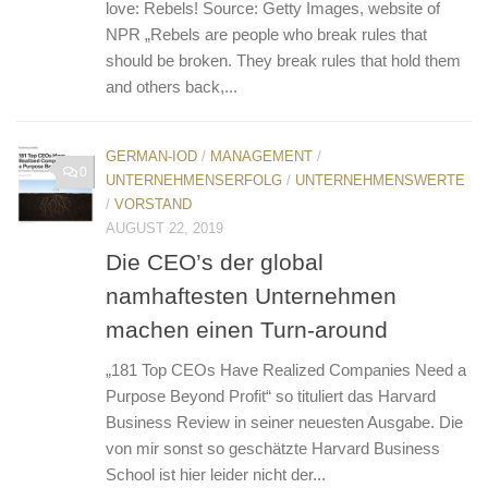
love: Rebels! Source: Getty Images, website of
NPR „Rebels are people who break rules that
should be broken. They break rules that hold them
and others back,...
GERMAN-IOD
/
MANAGEMENT
/
0
UNTERNEHMENSERFOLG
/
UNTERNEHMENSWERTE
/
VORSTAND
AUGUST 22, 2019
Die CEO’s der global
namhaftesten Unternehmen
machen einen Turn-around
„181 Top CEOs Have Realized Companies Need a
Purpose Beyond Profit“ so tituliert das Harvard
Business Review in seiner neuesten Ausgabe. Die
von mir sonst so geschätzte Harvard Business
School ist hier leider nicht der...