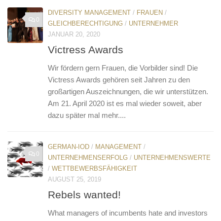
DIVERSITY MANAGEMENT
/
FRAUEN
/
0
GLEICHBERECHTIGUNG
/
UNTERNEHMER
JANUAR 20, 2020
Victress Awards
Wir fördern gern Frauen, die Vorbilder sind! Die
Victress Awards gehören seit Jahren zu den
großartigen Auszeichnungen, die wir unterstützen.
Am 21. April 2020 ist es mal wieder soweit, aber
dazu später mal mehr....
GERMAN-IOD
/
MANAGEMENT
/
0
UNTERNEHMENSERFOLG
/
UNTERNEHMENSWERTE
/
WETTBEWERBSFÄHIGKEIT
AUGUST 25, 2019
Rebels wanted!
What managers of incumbents hate and investors