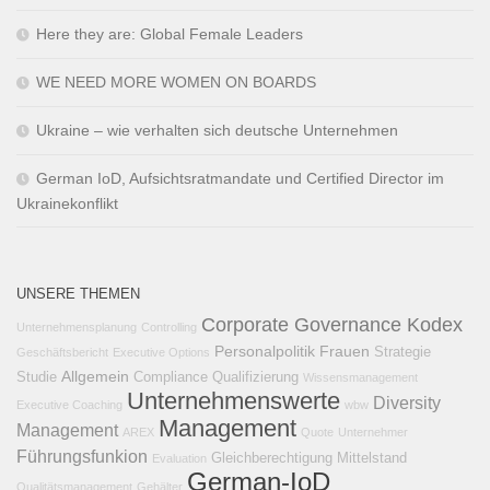
Here they are: Global Female Leaders
WE NEED MORE WOMEN ON BOARDS
Ukraine – wie verhalten sich deutsche Unternehmen
German IoD, Aufsichtsratmandate und Certified Director im
Ukrainekonflikt
UNSERE THEMEN
Corporate Governance Kodex
Unternehmensplanung
Controlling
Personalpolitik
Frauen
Strategie
Geschäftsbericht
Executive Options
Allgemein
Studie
Compliance
Qualifizierung
Wissensmanagement
Unternehmenswerte
Diversity
Executive Coaching
wbw
Management
Management
AREX
Quote
Unternehmer
Führungsfunkion
Gleichberechtigung
Mittelstand
Evaluation
German-IoD
Qualitätsmanagement
Gehälter