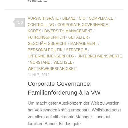
WestLB,...
AUFSICHTSRÄTE
/
BILANZ
/
CIO
/
COMPLIANCE
/
0
CONTROLLING
/
CORPORATE GOVERNANCE
KODEX
/
DIVERSITY MANAGEMENT
/
FÜHRUNGSFUNKION
/
GEHÄLTER
/
GESCHÄFTSBERICHT
/
MANAGEMENT
/
PERSONALPOLITIK
/
STRATEGIE
/
UNTERNEHMENSERFOLG
/
UNTERNEHMENSWERTE
/
VORSTAND
/
WECHSEL
/
WETTBEWERBSFÄHIGKEIT
JUNI 7, 2012
Corporate Governance:
Familienförderung à la VW
Um mächtigster Autokonzern der Welt zu werden,
hat Volkswagen kräftig umgebaut. Wolfsburg setzt
vor allem auf altbekannte Manager – und auf
familiäre Bande. Ist das gute