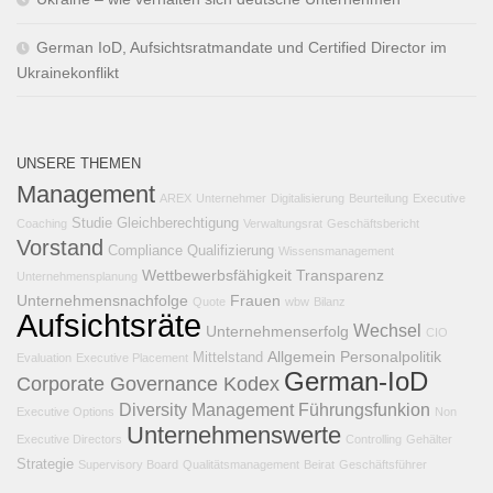
German IoD, Aufsichtsratmandate und Certified Director im
Ukrainekonflikt
UNSERE THEMEN
Management
AREX
Unternehmer
Digitalisierung
Beurteilung
Executive
Studie
Gleichberechtigung
Coaching
Verwaltungsrat
Geschäftsbericht
Vorstand
Compliance
Qualifizierung
Wissensmanagement
Wettbewerbsfähigkeit
Transparenz
Unternehmensplanung
Unternehmensnachfolge
Frauen
Quote
wbw
Bilanz
Aufsichtsräte
Wechsel
Unternehmenserfolg
CIO
Allgemein
Personalpolitik
Mittelstand
Evaluation
Executive Placement
German-IoD
Corporate Governance Kodex
Diversity Management
Führungsfunkion
Executive Options
Non
Unternehmenswerte
Executive Directors
Controlling
Gehälter
Strategie
Supervisory Board
Qualitätsmanagement
Beirat
Geschäftsführer