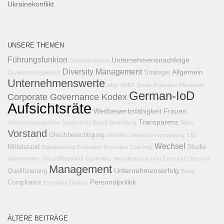
Ukrainekonflikt
UNSERE THEMEN
Führungsfunkion
Unternehmensnachfolge
Geschäftsführer
Diversity Management
Allgemein
Strategie
Qualitätsmanagement
Unternehmenswerte
wbw
AREX
Quote
Executive Placement
German-IoD
Corporate Governance Kodex
Aufsichtsräte
Wettbewerbsfähigkeit
Frauen
Transparenz
Wissensmanagement
Supervisory Board
Beurteilung
Bilanz
Vorstand
Gleichberechtigung
Gehälter
Unternehmensplanung
CIO
Wechsel
Mittelstand
Studie
Digitalisierung
Evaluation
Executive Coaching
Unternehmer
Geschäftsbericht
Controlling
Verwaltungsrat
Non Executive Directors
Management
Unternehmenserfolg
Qualifizierung
Beirat
Personalpolitik
Compliance
Executive Options
ÄLTERE BEITRÄGE