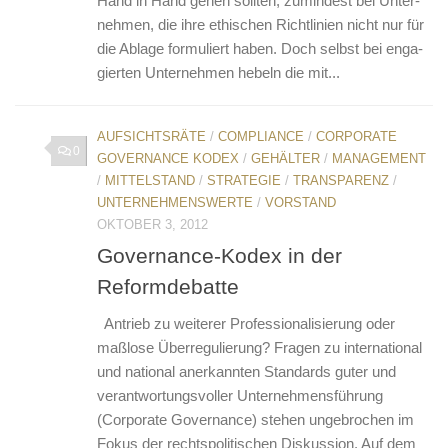
Hand in Hand gehen soll­ten, zu­min­dest bei Un­ter­
neh­men, die ihre ethi­schen Richt­li­ni­en nicht nur für
die Ab­la­ge for­mu­liert haben. Doch selbst bei en­ga­
gier­ten Un­ter­neh­men he­beln die mit...
AUFSICHTSRÄTE
/
COMPLIANCE
/
CORPORATE
0
GOVERNANCE KODEX
/
GEHÄLTER
/
MANAGEMENT
/
MITTELSTAND
/
STRATEGIE
/
TRANSPARENZ
/
UNTERNEHMENSWERTE
/
VORSTAND
OKTOBER 3, 2012
Governance-Kodex in der
Reformdebatte
Antrieb zu weiterer Professionalisierung oder
maßlose Überregulierung? Fragen zu international
und national anerkannten Standards guter und
verantwortungsvoller Unternehmensführung
(Corporate Governance) stehen ungebrochen im
Fokus der rechtspolitischen Diskussion. Auf dem