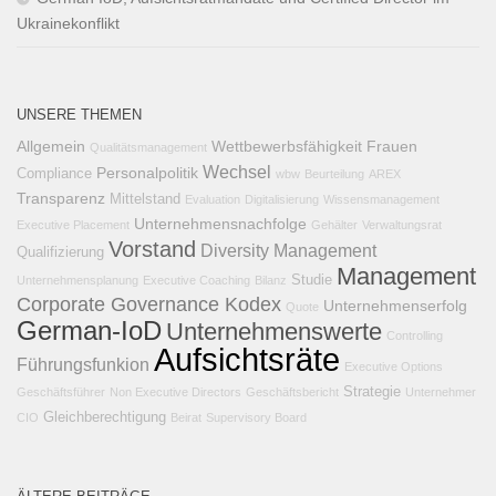
Ukrainekonflikt
UNSERE THEMEN
Allgemein
Wettbewerbsfähigkeit
Frauen
Qualitätsmanagement
Wechsel
Personalpolitik
Compliance
wbw
Beurteilung
AREX
Transparenz
Mittelstand
Evaluation
Digitalisierung
Wissensmanagement
Unternehmensnachfolge
Executive Placement
Gehälter
Verwaltungsrat
Vorstand
Diversity Management
Qualifizierung
Management
Studie
Unternehmensplanung
Executive Coaching
Bilanz
Corporate Governance Kodex
Unternehmenserfolg
Quote
German-IoD
Unternehmenswerte
Controlling
Aufsichtsräte
Führungsfunkion
Executive Options
Strategie
Geschäftsführer
Non Executive Directors
Geschäftsbericht
Unternehmer
Gleichberechtigung
CIO
Beirat
Supervisory Board