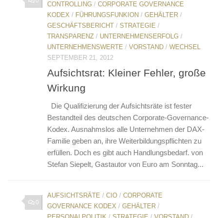
0
CONTROLLING
/
CORPORATE GOVERNANCE
KODEX
/
FÜHRUNGSFUNKION
/
GEHÄLTER
/
GESCHÄFTSBERICHT
/
STRATEGIE
/
TRANSPARENZ
/
UNTERNEHMENSERFOLG
/
UNTERNEHMENSWERTE
/
VORSTAND
/
WECHSEL
SEPTEMBER 21, 2012
Aufsichtsrat: Kleiner Fehler, große
Wirkung
Die Qualifizierung der Aufsichtsräte ist fester
Bestandteil des deutschen Corporate-Governance-
Kodex. Ausnahmslos alle Unternehmen der DAX-
Familie geben an, ihre Weiterbildungspflichten zu
erfüllen. Doch es gibt auch Handlungsbedarf. von
Stefan Siepelt, Gastautor von Euro am Sonntag...
AUFSICHTSRÄTE
/
CIO
/
CORPORATE
0
GOVERNANCE KODEX
/
GEHÄLTER
/
PERSONALPOLITIK
/
STRATEGIE
/
VORSTAND
/