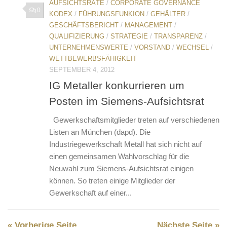
AUFSICHTSRÄTE
/
CORPORATE GOVERNANCE
0
KODEX
/
FÜHRUNGSFUNKION
/
GEHÄLTER
/
GESCHÄFTSBERICHT
/
MANAGEMENT
/
QUALIFIZIERUNG
/
STRATEGIE
/
TRANSPARENZ
/
UNTERNEHMENSWERTE
/
VORSTAND
/
WECHSEL
/
WETTBEWERBSFÄHIGKEIT
SEPTEMBER 4, 2012
IG Metaller konkurrieren um
Posten im Siemens-Aufsichtsrat
Gewerkschaftsmitglieder treten auf verschiedenen
Listen an München (dapd). Die
Industriegewerkschaft Metall hat sich nicht auf
einen gemeinsamen Wahlvorschlag für die
Neuwahl zum Siemens-Aufsichtsrat einigen
können. So treten einige Mitglieder der
Gewerkschaft auf einer...
« Vorherige Seite
Nächste Seite »