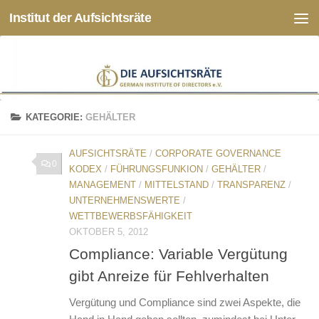
Institut der Aufsichtsräte
Zum Inhalt springen
KATEGORIE:
GEHÄLTER
AUFSICHTSRÄTE
/
CORPORATE GOVERNANCE
0
KODEX
/
FÜHRUNGSFUNKION
/
GEHÄLTER
/
MANAGEMENT
/
MITTELSTAND
/
TRANSPARENZ
/
UNTERNEHMENSWERTE
/
WETTBEWERBSFÄHIGKEIT
OKTOBER 5, 2012
Compliance: Variable Vergütung
gibt Anreize für Fehlverhalten
Ver­gü­tung und Com­p­li­an­ce sind zwei As­pek­te, die