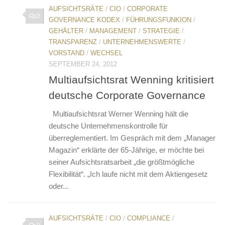
AUFSICHTSRÄTE
/
CIO
/
CORPORATE
0
GOVERNANCE KODEX
/
FÜHRUNGSFUNKION
/
GEHÄLTER
/
MANAGEMENT
/
STRATEGIE
/
TRANSPARENZ
/
UNTERNEHMENSWERTE
/
VORSTAND
/
WECHSEL
SEPTEMBER 24, 2012
Multiaufsichtsrat Wenning kritisiert
deutsche Corporate Governance
Multiaufsichtsrat Werner Wenning hält die
deutsche Unternehmenskontrolle für
überreglementiert. Im Gespräch mit dem „Manager
Magazin“ erklärte der 65-Jährige, er möchte bei
seiner Aufsichtsratsarbeit „die größtmögliche
Flexibilität“. „Ich laufe nicht mit dem Aktiengesetz
oder...
AUFSICHTSRÄTE
/
CIO
/
COMPLIANCE
/