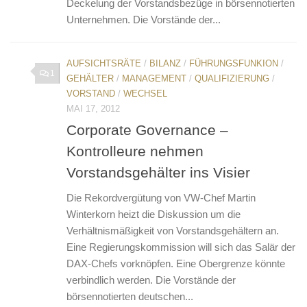
Deckelung der Vorstandsbezüge in börsennotierten
Unternehmen. Die Vorstände der...
AUFSICHTSRÄTE
/
BILANZ
/
FÜHRUNGSFUNKION
/
1
GEHÄLTER
/
MANAGEMENT
/
QUALIFIZIERUNG
/
VORSTAND
/
WECHSEL
MAI 17, 2012
Corporate Governance –
Kontrolleure nehmen
Vorstandsgehälter ins Visier
Die Rekordvergütung von VW-Chef Martin
Winterkorn heizt die Diskussion um die
Verhältnismäßigkeit von Vorstandsgehältern an.
Eine Regierungskommission will sich das Salär der
DAX-Chefs vorknöpfen. Eine Obergrenze könnte
verbindlich werden. Die Vorstände der
börsennotierten deutschen...