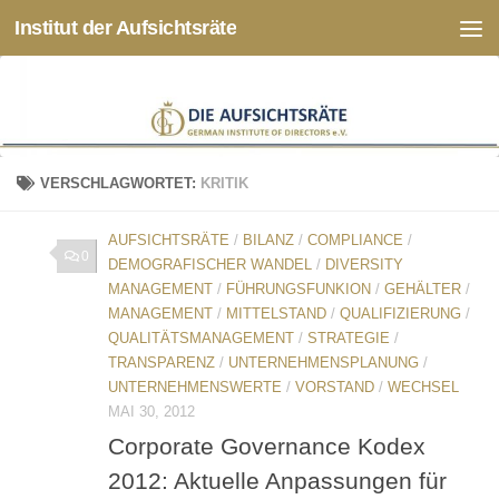
Institut der Aufsichtsräte
Zum Inhalt springen
VERSCHLAGWORTET:
KRITIK
AUFSICHTSRÄTE
/
BILANZ
/
COMPLIANCE
/
0
DEMOGRAFISCHER WANDEL
/
DIVERSITY
MANAGEMENT
/
FÜHRUNGSFUNKION
/
GEHÄLTER
/
MANAGEMENT
/
MITTELSTAND
/
QUALIFIZIERUNG
/
QUALITÄTSMANAGEMENT
/
STRATEGIE
/
TRANSPARENZ
/
UNTERNEHMENSPLANUNG
/
UNTERNEHMENSWERTE
/
VORSTAND
/
WECHSEL
MAI 30, 2012
Corporate Governance Kodex
2012: Aktuelle Anpassungen für