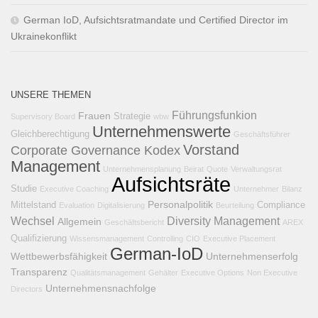
German IoD, Aufsichtsratmandate und Certified Director im
Ukrainekonflikt
UNSERE THEMEN
Führungsfunkion
Frauen
Strategie
Supervisory Board
wbw
Unternehmenswerte
Gleichberechtigung
Geschäftsführer
Vorstand
Corporate Governance Kodex
Management
Unternehmensplanung
Beirat
Quote
Verwaltungsrat
Aufsichtsräte
Studie
Executive Coaching
Unternehmer
Bilanz
Personalpolitik
Mittelstand
Compliance
Evaluation
Digitalisierung
Beurteilung
Wechsel
Diversity Management
Allgemein
Geschäftsbericht
AREX
Qualifizierung
Wissensmanagement
Controlling
CIO
Executive Placement
German-IoD
Wettbewerbsfähigkeit
Unternehmenserfolg
Transparenz
Qualitätsmanagement
Gehälter
Executive Options
Non Executive
Unternehmensnachfolge
Directors