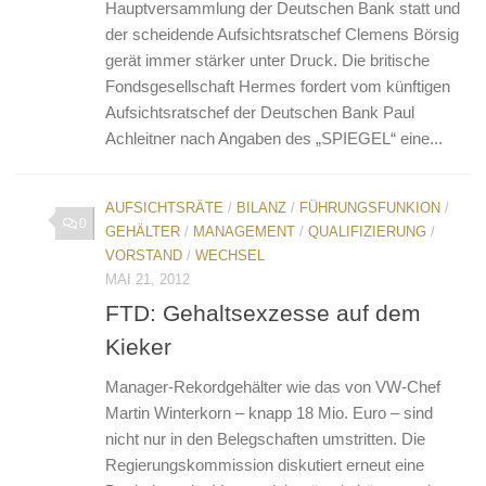
Hauptversammlung der Deutschen Bank statt und
der scheidende Aufsichtsratschef Clemens Börsig
gerät immer stärker unter Druck. Die britische
Fondsgesellschaft Hermes fordert vom künftigen
Aufsichtsratschef der Deutschen Bank Paul
Achleitner nach Angaben des „SPIEGEL“ eine...
AUFSICHTSRÄTE
/
BILANZ
/
FÜHRUNGSFUNKION
/
0
GEHÄLTER
/
MANAGEMENT
/
QUALIFIZIERUNG
/
VORSTAND
/
WECHSEL
MAI 21, 2012
FTD: Gehaltsexzesse auf dem
Kieker
Manager-Rekordgehälter wie das von VW-Chef
Martin Winterkorn – knapp 18 Mio. Euro – sind
nicht nur in den Belegschaften umstritten. Die
Regierungskommission diskutiert erneut eine