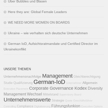
Über Bubbles und Blasen
Here they are: Global Female Leaders
WE NEED MORE WOMEN ON BOARDS
Ukraine – wie verhalten sich deutsche Unternehmen
German IoD, Aufsichtsratmandate und Certified Director im
Ukrainekonflikt
UNSERE THEMEN
Management
Unternehmensnachfolge
Gleichberechtigung
German-IoD
Allgemein
Studie
Qualifizierung
Unternehmer
Corporate Governance Kodex
Diversity
Executive Placement
Management
Wechsel
Mittelstand
Supervisory Board
Unternehmenswerte
Strategie
Quote
Geschäftsführer
Führungsfunkion
Compliance
Controlling
Digitalisierung
Executive Options