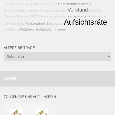
Unternehmenserfolg
Executive Coaching
Qualitätsmanagement
Vorstand
Geschäftsbericht
Unternehmensplanung
Gehälter
Beirat
Non
Transparenz
Executive Directors
AREX
Wissensmanagement
Verwaltungsrat
Aufsichtsräte
Personalpolitik
wbw
Beurteilung
Evaluation
Wettbewerbsfähigkeit
Frauen
CIO
Bilanz
ÄLTERE BEITRÄGE
MEHR
FOLGEN SIE UNS AUF LINKEDIN