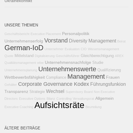
Ukrainekonflikt
UNSERE THEMEN
Personalpolitik
Geschäftsbericht
Executive Placement
Vorstand
Diversity Management
Unternehmenserfolg
Beirat
German-IoD
Unternehmer
Evaluation
CIO
Wissensmanagement
Mittelstand
Gleichberechtigung
Quote
Digitalisierung
Geschäftsführer
AREX
Unternehmensnachfolge
Studie
Qualitätsmanagement
wbw
Unternehmenswerte
Qualifizierung
Unternehmensplanung
Management
Wettbewerbsfähigkeit
Frauen
Compliance
Corporate Governance Kodex
Führungsfunkion
Gehälter
Wechsel
Transparenz
Strategie
Supervisory Board
Non Executive
Allgemein
Directors
Executive Options
Bilanz
Controlling
Verwaltungsrat
Aufsichtsräte
Executive Coaching
Beurteilung
ÄLTERE BEITRÄGE