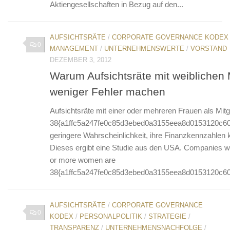
Aktiengesellschaften in Bezug auf den...
AUFSICHTSRÄTE
/
CORPORATE GOVERNANCE KODEX
0
MANAGEMENT
/
UNTERNEHMENSWERTE
/
VORSTAND
DEZEMBER 3, 2012
Warum Aufsichtsräte mit weiblichen 
weniger Fehler machen
Aufsichtsräte mit einer oder mehreren Frauen als Mit
38{a1ffc5a247fe0c85d3ebed0a3155eea8d0153120c60
geringere Wahrscheinlichkeit, ihre Finanzkennzahlen 
Dieses ergibt eine Studie aus den USA. Companies wh
or more women are
38{a1ffc5a247fe0c85d3ebed0a3155eea8d0153120c60f
AUFSICHTSRÄTE
/
CORPORATE GOVERNANCE
0
KODEX
/
PERSONALPOLITIK
/
STRATEGIE
/
TRANSPARENZ
/
UNTERNEHMENSNACHFOLGE
/