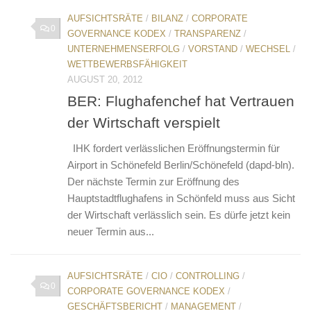
AUFSICHTSRÄTE
/
BILANZ
/
CORPORATE
0
GOVERNANCE KODEX
/
TRANSPARENZ
/
UNTERNEHMENSERFOLG
/
VORSTAND
/
WECHSEL
/
WETTBEWERBSFÄHIGKEIT
AUGUST 20, 2012
BER: Flughafenchef hat Vertrauen
der Wirtschaft verspielt
IHK fordert verlässlichen Eröffnungstermin für
Airport in Schönefeld Berlin/Schönefeld (dapd-bln).
Der nächste Termin zur Eröffnung des
Hauptstadtflughafens in Schönfeld muss aus Sicht
der Wirtschaft verlässlich sein. Es dürfe jetzt kein
neuer Termin aus...
AUFSICHTSRÄTE
/
CIO
/
CONTROLLING
/
0
CORPORATE GOVERNANCE KODEX
/
GESCHÄFTSBERICHT
/
MANAGEMENT
/