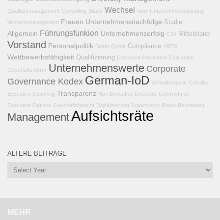
Wechsel
Qualitätsmanagement
Controlling
Bilanz
wbw
Unternehmensplanung
Frauen
Unternehmensnachfolge
Studie
Wissensmanagement
Führungsfunkion
Allgemein
Unternehmenserfolg
Mittelstand
CIO
Vorstand
Personalpolitik
Compliance
Beirat
Quote
AREX
Wettbewerbsfähigkeit
Qualifizierung
Executive Placement
Evaluation
Unternehmenswerte
Corporate
Geschäftsführer
German-IoD
Governance Kodex
Verwaltungsrat
Gehälter
Transparenz
Executive Coaching
Non Executive Directors
Unternehmer
Executive Options
Geschäftsbericht
Digitalisierung
Supervisory Board
Beurteilung
Aufsichtsräte
Management
ÄLTERE BEITRÄGE
MEHR