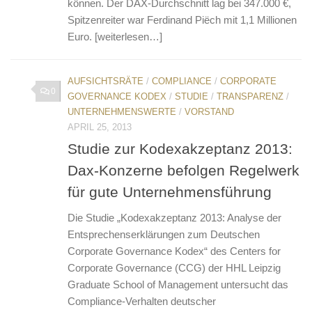
können. Der DAX-Durchschnitt lag bei 347.000 €,
Spitzenreiter war Ferdinand Piëch mit 1,1 Millionen
Euro. [weiterlesen…]
AUFSICHTSRÄTE
/
COMPLIANCE
/
CORPORATE
0
GOVERNANCE KODEX
/
STUDIE
/
TRANSPARENZ
/
UNTERNEHMENSWERTE
/
VORSTAND
APRIL 25, 2013
Studie zur Kodexakzeptanz 2013:
Dax-Konzerne befolgen Regelwerk
für gute Unternehmensführung
Die Studie „Kodexakzeptanz 2013: Analyse der
Entsprechenserklärungen zum Deutschen
Corporate Governance Kodex“ des Centers for
Corporate Governance (CCG) der HHL Leipzig
Graduate School of Management untersucht das
Compliance-Verhalten deutscher