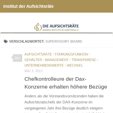
Institut der Aufsichtsräte
Zum Inhalt springen
VERSCHLAGWORTET:
SUPERVISORY BOARD
AUFSICHTSRÄTE
/
FÜHRUNGSFUNKION
/
0
GEHÄLTER
/
MANAGEMENT
/
TRANSPARENZ
/
UNTERNEHMENSWERTE
/
WECHSEL
MAI 3, 2013
Chefkontrolleure der Dax-
Konzerne erhalten höhere Bezüge
Anders als die Vorstandsvorsitzenden haben die
Aufsichtsratschefs der DAX-Konzerne im
vergangenen Jahr ihre Bezüge deutlich steigern