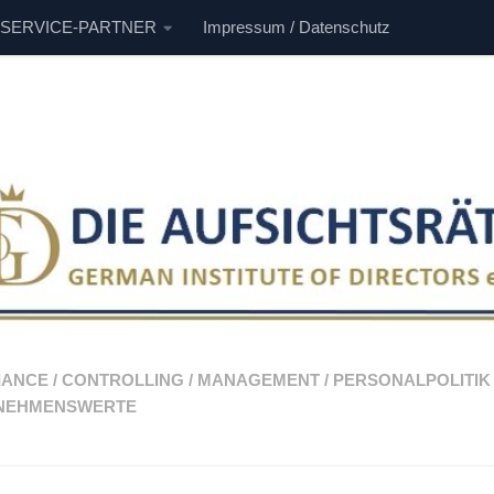
 SERVICE-PARTNER
Impressum / Datenschutz
IANCE
/
CONTROLLING
/
MANAGEMENT
/
PERSONALPOLITIK
NEHMENSWERTE