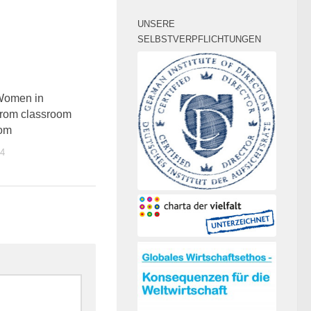
UNSERE
SELBSTVERPFLICHTUNGEN
0
Women in
from classroom
oom
4