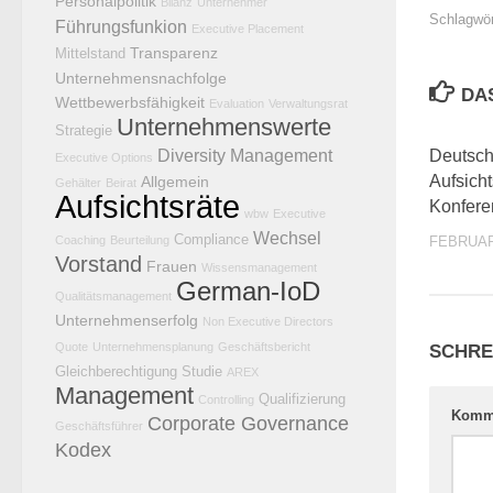
Personalpolitik
Bilanz
Unternehmer
Schlagwör
Führungsfunkion
Executive Placement
Transparenz
Mittelstand
Unternehmensnachfolge
DA
Wettbewerbsfähigkeit
Evaluation
Verwaltungsrat
Unternehmenswerte
Strategie
Diversity Management
Deutsch
Executive Options
Aufsich
Allgemein
Gehälter
Beirat
Aufsichtsräte
Konfere
wbw
Executive
Wechsel
Compliance
FEBRUAR
Coaching
Beurteilung
Vorstand
Frauen
Wissensmanagement
German-IoD
Qualitätsmanagement
Unternehmenserfolg
Non Executive Directors
Quote
Unternehmensplanung
Geschäftsbericht
SCHRE
Gleichberechtigung
Studie
AREX
Management
Qualifizierung
Controlling
Komm
Corporate Governance
Geschäftsführer
Kodex