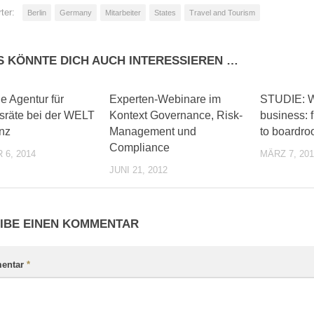
ter:
Berlin
Germany
Mitarbeiter
States
Travel and Tourism
S KÖNNTE DICH AUCH INTERESSIEREN …
0
0
e Agentur für
Experten-Webinare im
STUDIE: 
tsräte bei der WELT
Kontext Governance, Risk-
business: 
nz
Management und
to boardr
Compliance
 6, 2014
MÄRZ 7, 201
JUNI 21, 2012
IBE EINEN KOMMENTAR
entar
*