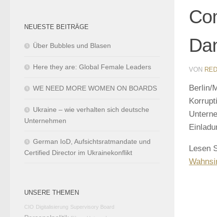
Com
NEUESTE BEITRÄGE
Da
Über Bubbles und Blasen
Here they are: Global Female Leaders
VON
RED
Berlin/
WE NEED MORE WOMEN ON BOARDS
Korrupt
Ukraine – wie verhalten sich deutsche
Unterne
Unternehmen
Einladu
German IoD, Aufsichtsratmandate und
Lesen S
Certified Director im Ukrainekonflikt
Wahnsin
UNSERE THEMEN
CIO
Digitalisierung
Supervisory Board