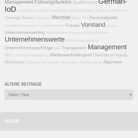
German-
Management
Führungsfunkion
Qualifizierung
IoD
Executive Coaching
Unternehmer
Beirat
Evaluation
Executive Placement
Wechsel
Personalpolitik
Strategie
Studie
Controlling
Bilanz
CIO
Vorstand
Frauen
Qualitätsmanagement
Geschäftsbericht
Quote
Unternehmenserfolg
Non Executive Directors
Geschäftsführer
Unternehmenswerte
Wissensmanagement
Management
Unternehmensnachfolge
Transparenz
wbw
Wettbewerbsfähigkeit
Gleichberechtigung
AREX
Unternehmensplanung
Allgemein
Mittelstand
Digitalisierung
Gehälter
Beurteilung
Verwaltungsrat
ÄLTERE BEITRÄGE
MEHR