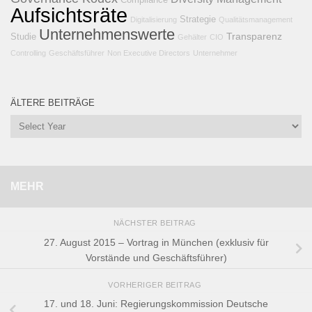
Compliance
Aufsichtsräte
Strategie
Digitalisierung
Qualitätsmanagement
Unternehmenswerte
Transparenz
Studie
Gehälter
CIO
Controlling
Geschäftsführer
Non Executive Directors
Unternehmer
ÄLTERE BEITRÄGE
MEHR
NÄCHSTER BEITRAG
27. August 2015 – Vortrag in München (exklusiv für
Vorstände und Geschäftsführer)
VORHERIGER BEITRAG
17. und 18. Juni: Regierungskommission Deutsche