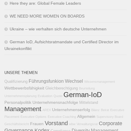
Here they are: Global Female Leaders
WE NEED MORE WOMEN ON BOARDS
Ukraine – wie verhalten sich deutsche Unternehmen
German IoD, Aufsichtsratmandate und Certified Director im
Ukrainekonflikt
UNSERE THEMEN
Führungsfunkion
Wechsel
Qualifizierung
Wissensmanagement
Wettbewerbsfähigkeit
Gleichberechtigung
Beurteilung
German-IoD
Unternehmensplanung
Evaluation
Quote
Personalpolitik
Unternehmensnachfolge
Mittelstand
Management
Unternehmenserfolg
AREX
Bilanz
Beirat
Executive
Allgemein
Placement
Executive Options
Executive Coaching
Supervisory Board
Vorstand
Corporate
Frauen
Geschäftsbericht
wbw
Verwaltungsrat
Governance Kodex
Diversity Management