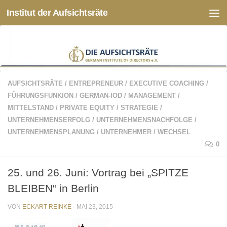
Institut der Aufsichtsräte
Zum Inhalt springen
AUFSICHTSRÄTE
/
ENTREPRENEUR
/
EXECUTIVE COACHING
/
FÜHRUNGSFUNKION
/
GERMAN-IOD
/
MANAGEMENT
/
MITTELSTAND
/
PRIVATE EQUITY
/
STRATEGIE
/
UNTERNEHMENSERFOLG
/
UNTERNEHMENSNACHFOLGE
/
UNTERNEHMENSPLANUNG
/
UNTERNEHMER
/
WECHSEL
0
25. und 26. Juni: Vortrag bei „SPITZE
BLEIBEN“ in Berlin
VON
ECKART REINKE
·
MAI 23, 2015