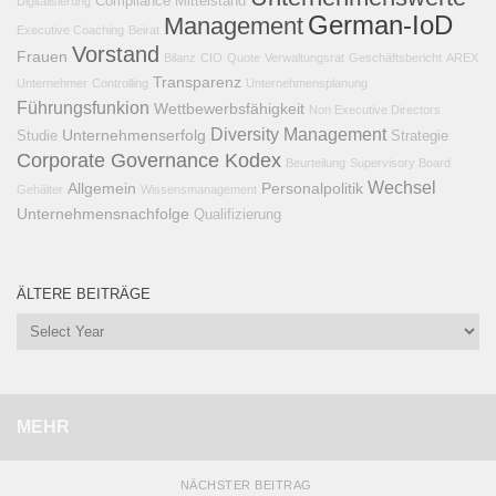
Compliance
Mittelstand
Digitalisierung
German-IoD
Management
Executive Coaching
Beirat
Vorstand
Frauen
Bilanz
CIO
Quote
Verwaltungsrat
Geschäftsbericht
AREX
Transparenz
Unternehmer
Controlling
Unternehmensplanung
Führungsfunkion
Wettbewerbsfähigkeit
Non Executive Directors
Diversity Management
Unternehmenserfolg
Studie
Strategie
Corporate Governance Kodex
Beurteilung
Supervisory Board
Wechsel
Allgemein
Personalpolitik
Gehälter
Wissensmanagement
Unternehmensnachfolge
Qualifizierung
ÄLTERE BEITRÄGE
MEHR
NÄCHSTER BEITRAG