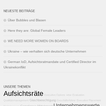
NEUESTE BEITRÄGE
Über Bubbles und Blasen
Here they are: Global Female Leaders
WE NEED MORE WOMEN ON BOARDS
Ukraine – wie verhalten sich deutsche Unternehmen
German IoD, Aufsichtsratmandate und Certified Director im
Ukrainekonflikt
UNSERE THEMEN
Aufsichtsräte
Executive Options
wbw
Evaluation
Gleichberechtigung
Qualitätsmanagement
Geschäftsführer
Executive Placement
Unternehmenswerte