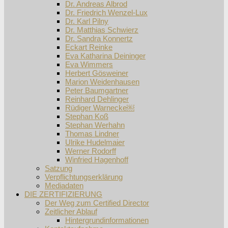
Dr. Andreas Albrod
Dr. Friedrich Wenzel-Lux
Dr. Karl Pilny
Dr. Matthias Schwierz
Dr. Sandra Konnertz
Eckart Reinke
Eva Katharina Deininger
Eva Wimmers
Herbert Gösweiner
Marion Weidenhausen
Peter Baumgartner
Reinhard Dehlinger
Rüdiger Warnecke￼
Stephan Koß
Stephan Werhahn
Thomas Lindner
Ulrike Hudelmaier
Werner Rodorff
Winfried Hagenhoff
Satzung
Verpflichtungserklärung
Mediadaten
DIE ZERTIFIZIERUNG
Der Weg zum Certified Director
Zeitlicher Ablauf
Hintergrundinformationen