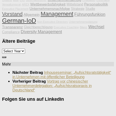
Wettbewerbsfähigkeit
Personalpolitik
Mittelstand
Verwaltungsrat
AREX
Unternehmensnachfolge
Strategie
Studie
Executive Placement
Management
Vorstand
Führungsfunkion
Allgemein
German-IoD
Non Executive Directors
Unternehmensplanung
Wechsel
Transparenz
Gleichberechtigung
Executive Coaching
Bilanz
Diversity Management
Compliance
Ältere Beiträge
Mehr
Nächster Beitrag
Inhouseseminar: „Aufsichtsratstätigkeit“
in Unternehmen mit öffentlicher Beteiligung
Vorheriger Beitrag
Vortrag vor chinesischer
Unternehmerdelegation: „Aufsichtsratspraxis in
Deutschland“
Folgen Sie uns auf LinkedIn