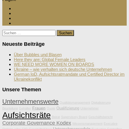
Suchen
nach:
Neueste Beiträge
Über Bubbles und Blasen
Here they are: Global Female Leaders
WE NEED MORE WOMEN ON BOARDS
Ukraine – wie verhalten sich deutsche Unternehmen
German IoD, Aufsichtsratmandate und Certified Director im
Ukrainekonflikt
Unsere Themen
Unternehmenswerte
Qualitätsmanagement
Digitalisierung
Frauen
Qualifizierung
Beurteilung
Gehälter
Quote
Unternehmer
Aufsichtsräte
Beirat
Supervisory Board
Geschäftsbericht
Corporate Governance Kodex
Wissensmanagement
Executive
Unternehmenserfolg
Options
wbw
CIO
Geschäftsführer
Evaluation
Controlling