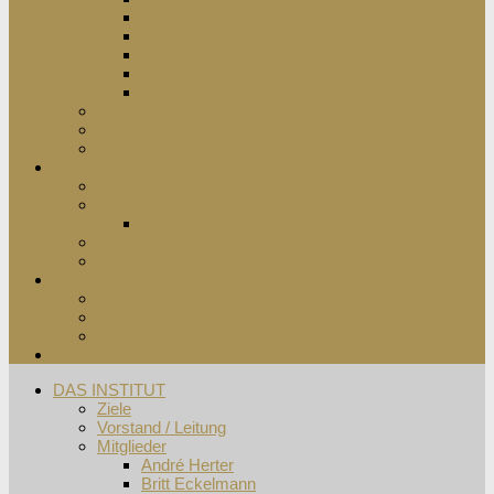
Stephan Werhahn
Thomas Lindner
Ulrike Hudelmaier
Werner Rodorff
Winfried Hagenhoff
Satzung
Verpflichtungserklärung
Mediadaten
DIE ZERTIFIZIERUNG
Der Weg zum Certified Director
Zeitlicher Ablauf
Hintergrundinformationen
Kontaktaufnahme
Zahlung
EXTERNE SERVICE-PARTNER
AR-Vermittlung
Für Personalberater
Unsere Kooperationen
Impressum / Datenschutz
DAS INSTITUT
Ziele
Vorstand / Leitung
Mitglieder
André Herter
Britt Eckelmann