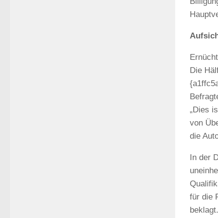
Billigu
Hauptve
Aufsich
Ernücht
Die Häl
{a1ffc
Befragt
„Dies i
von Übe
die Aut
In der 
uneinhe
Qualifi
für die
beklagt