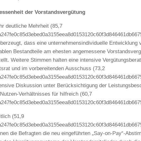
ssenheit der Vorstandsvergütung
hr deutliche Mehrheit (85,7
5a247fe0c85d3ebed0a3155eea8d0153120c60f3d846461db66758
berzeugt, dass eine unternehmensindividuelle Entwicklung 
iablen Bestandteile am ehesten angemessene Vorstandsver
tellt. Weitere Stimmen halten eine intensive Vergütungsbera
tsrat und im vorbereitenden Ausschuss (73,2
5a247fe0c85d3ebed0a3155eea8d0153120c60f3d846461db6675
tensive Diskussion unter Berücksichtigung der Leistungsbes
Nutzen-Verhältnisses für hilfreich (60,7
5a247fe0c85d3ebed0a3155eea8d0153120c60f3d846461db6675
tlich (51,9
5a247fe0c85d3ebed0a3155eea8d0153120c60f3d846461db6675
nen die Befragten die neu eingeführten „Say-on-Pay“-Abst