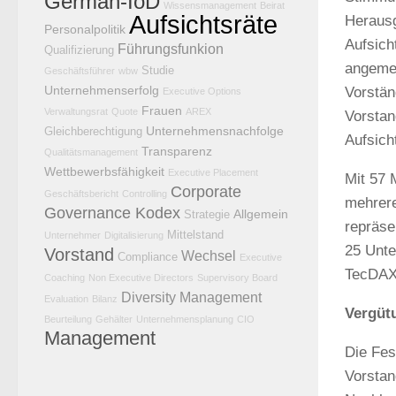
German-IoD
Wissensmanagement
Beirat
Aufsichtsräte
Herausg
Personalpolitik
Aufsich
Führungsfunkion
Qualifizierung
angemes
Studie
Geschäftsführer
wbw
Unternehmenserfolg
Vorstän
Executive Options
Frauen
Verwaltungsrat
Quote
AREX
Vorstan
Unternehmensnachfolge
Gleichberechtigung
Aufsich
Transparenz
Qualitätsmanagement
Wettbewerbsfähigkeit
Executive Placement
Mit 57 
Corporate
Geschäftsbericht
Controlling
mehrer
Governance Kodex
Allgemein
Strategie
repräse
Mittelstand
Unternehmer
Digitalisierung
25 Unte
Vorstand
Wechsel
Compliance
Executive
TecDAX,
Coaching
Non Executive Directors
Supervisory Board
Diversity Management
Evaluation
Bilanz
Vergüt
Beurteilung
Gehälter
Unternehmensplanung
CIO
Management
Die Fes
Vorstan