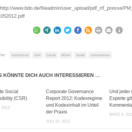
 http://www.bdo.de/fileadmin/user_upload/pdf_rtf_presse/PM
1052012.pdf
ter:
Aufsichtsrat
DAX
Gehalt
MDAX
Studie
Unternehmen
S KÖNNTE DICH AUCH INTERESSIEREN …
0
0
te Social
Corporate Governance
Und jeder 
ibility (CSR)
Report 2012: Kodexregime
Experte gib
und Kodexinhalt im Urteil
Kommenta
 2013
der Praxis
MÄRZ 8, 201
JULI 10, 2012