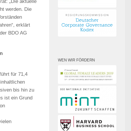
at: „Die aktuelle
ht werden. Die
Vorständen
hren“, erklärt
s der BDO AG
on
WEN WIR FÖRDERN
ührt für 71,4
inhaltlichen
siven bis hin zu
s ist ein Grund
von
vielen