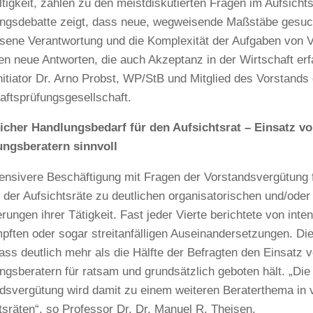
tigkeit, zählen zu den meistdiskutierten Fragen im Aufsichtsr
ngsdebatte zeigt, dass neue, wegweisende Maßstäbe gesuc
ene Verantwortung und die Komplexität der Aufgaben von 
en neue Antworten, die auch Akzeptanz in der Wirtschaft erfa
nitiator Dr. Arno Probst, WP/StB und Mitglied des Vorstand
aftsprüfungsgesellschaft.
icher Handlungsbedarf für den Aufsichtsrat – Einsatz v
ungsberatern sinnvoll
tensivere Beschäftigung mit Fragen der Vorstandsvergütung f
 der Aufsichtsräte zu deutlichen organisatorischen und/oder 
rungen ihrer Tätigkeit. Fast jeder Vierte berichtete von inten
pften oder sogar streitanfälligen Auseinandersetzungen. Die
dass deutlich mehr als die Hälfte der Befragten den Einsatz 
ngsberatern für ratsam und grundsätzlich geboten hält. „Die
dsvergütung wird damit zu einem weiteren Beraterthema in 
tsräten“, so Professor Dr. Dr. Manuel R. Theisen.