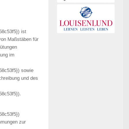
c53f5}) ist
von Maßstäben für
gütungen
tung im
8c53f5}) sowie
chreibung und des
8c53f5}).
8c53f5})
immungen zur