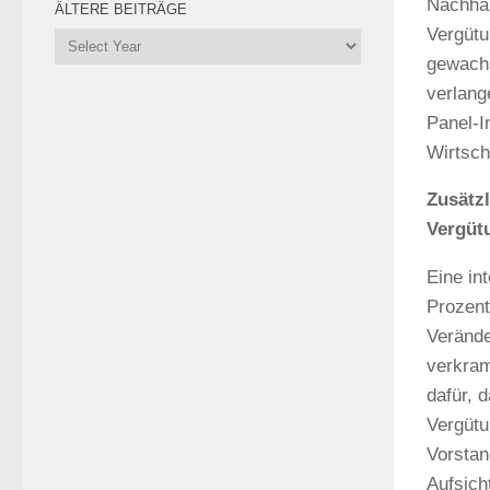
Nachhal
ÄLTERE BEITRÄGE
Vergütu
gewachs
verlang
Panel-I
Wirtsch
Zusätzl
Vergüt
Eine in
Prozent
Verände
verkram
dafür, 
Vergütu
Vorstan
Aufsich