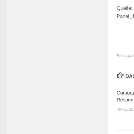
Quelle:
Panel_
Schlagwör
DA
Corpora
Respons
MÄRZ 28,