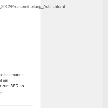
_2012/Pressemitteilung_Aufsichtsrat-
0
selbsternannte
t ein
r zum BER ab…
7