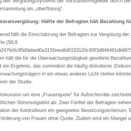
ng des Vergütungssystems der Vorstandsmitglieder durch die
rsammlung als „überflüssig“.
tsratsvergütung: Hälfte der Befragten hält Bezahlung fü
ernd fällt die Einschätzung der Befragten zur Vergütung der 
fte (50,9
5a247fe0c85d3ebed0a3155eea8d0153120c60f3d846461db6675
en hält die für die Überwachungstätigkeit gewährte Bezahlung
st ein Ergebnis, das zumindest die häufig diskutierte ‚Eink
rwachungsträgern in ein etwas anderes Licht stellen könnt
oren der Studie.
Diskussion um eine „Frauenquote“ für Aufsichtsräte zeichnete
itliches Stimmungsbild ab: Zwei Fünftel der Befragten sehen 
kation der Kontrolleure ein geeignetes Besetzungskriterium. E
 Förderung von Frauen ohne Quote. Zudem wird ein Mangel a
.