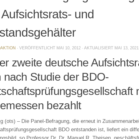
 Aufsichtsrats- und
standsgehälter
AKTION
· VERÖFFENTLICHT
MAI 10, 2012
· AKTUALISIERT
MAI 13, 2021
er zweite deutsche Aufsichtsra
h nach Studie der BDO-
tschaftsprüfungsgesellschaft 
emessen bezahlt
 (ots) – Die Panel-Befragung, die erneut in Zusammenarbei
aftsprüfungsgesellschaft BDO entstanden ist, liefert ein diff
gsbild, so Professor Dr. Dr. Manuel R. Theisen, geschäfts