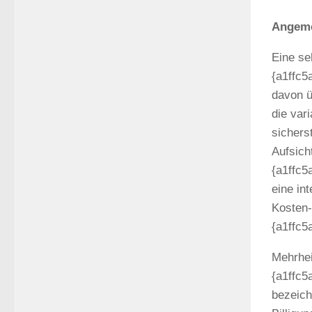
Angeme
Eine se
{a1ffc
davon ü
die var
sichers
Aufsich
{a1ffc
eine in
Kosten-
{a1ffc
Mehrhei
{a1ffc
bezeich