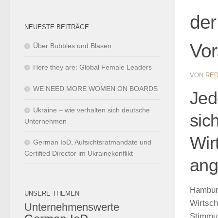
der
NEUESTE BEITRÄGE
Vor
Über Bubbles und Blasen
Here they are: Global Female Leaders
VON
RED
WE NEED MORE WOMEN ON BOARDS
Jed
Ukraine – wie verhalten sich deutsche
sic
Unternehmen
Wir
German IoD, Aufsichtsratmandate und
Certified Director im Ukrainekonflikt
ang
Hamburg
UNSERE THEMEN
Wirtsch
Unternehmenswerte
Stimmun