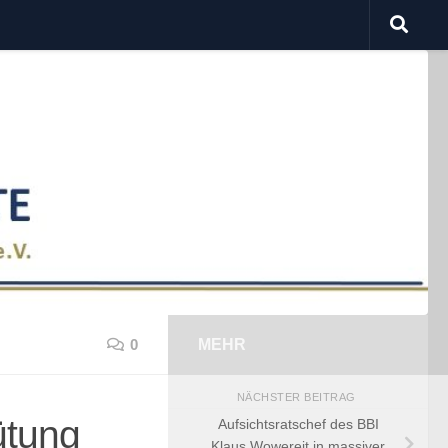
0
MEHR
NÄCHSTER BEITRAG
ütung
Aufsichtsratschef des BBI
Klaus Wowereit in massiver