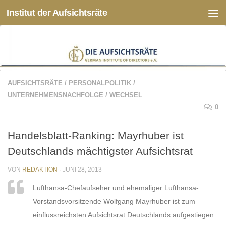
Institut der Aufsichtsräte
Zum Inhalt springen
AUFSICHTSRÄTE
/
PERSONALPOLITIK
/
UNTERNEHMENSNACHFOLGE
/
WECHSEL
0
Handelsblatt-Ranking: Mayrhuber ist
Deutschlands mächtigster Aufsichtsrat
VON
REDAKTION
·
JUNI 28, 2013
Lufthansa-Chefaufseher und ehemaliger Lufthansa-
Vorstandsvorsitzende Wolfgang Mayrhuber ist zum
einflussreichsten Aufsichtsrat Deutschlands aufgestiegen