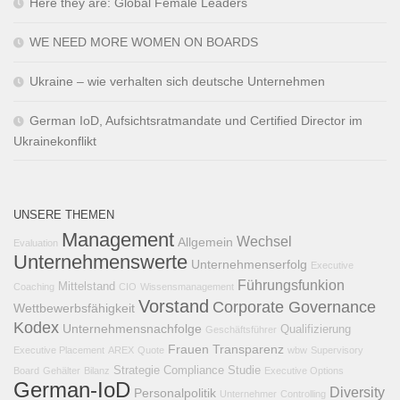
Here they are: Global Female Leaders
WE NEED MORE WOMEN ON BOARDS
Ukraine – wie verhalten sich deutsche Unternehmen
German IoD, Aufsichtsratmandate und Certified Director im
Ukrainekonflikt
UNSERE THEMEN
Management
Wechsel
Allgemein
Evaluation
Unternehmenswerte
Unternehmenserfolg
Executive
Führungsfunkion
Mittelstand
Coaching
CIO
Wissensmanagement
Vorstand
Corporate Governance
Wettbewerbsfähigkeit
Kodex
Unternehmensnachfolge
Qualifizierung
Geschäftsführer
Frauen
Transparenz
Executive Placement
AREX
Quote
wbw
Supervisory
Strategie
Compliance
Studie
Board
Gehälter
Bilanz
Executive Options
German-IoD
Diversity
Personalpolitik
Unternehmer
Controlling