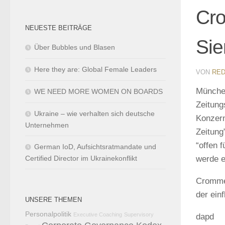
Cr
NEUESTE BEITRÄGE
Sie
Über Bubbles und Blasen
Here they are: Global Female Leaders
VON
RED
Münche
WE NEED MORE WOMEN ON BOARDS
Zeitung
Ukraine – wie verhalten sich deutsche
Konzern
Unternehmen
Zeitung
“offen 
German IoD, Aufsichtsratmandate und
Certified Director im Ukrainekonflikt
werde e
Cromme 
der ein
UNSERE THEMEN
Personalpolitik
Executive Coaching
Supervisory
dapd