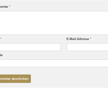
entar
*
e
*
E-Mail-Adresse
*
te