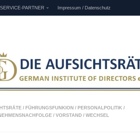
 SERVICE-PARTNER
Impressum / Datenschutz
CHTSRÄTE
/
FÜHRUNGSFUNKION
/
PERSONALPOLITIK
/
NEHMENSNACHFOLGE
/
VORSTAND
/
WECHSEL