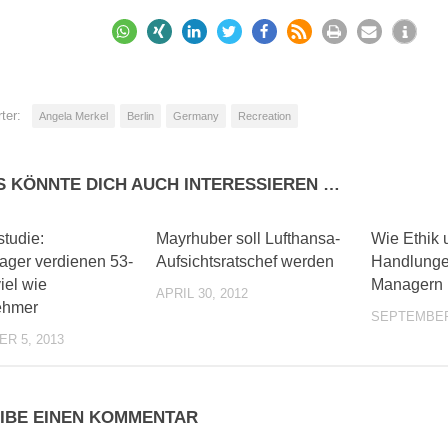
ter:
Angela Merkel
Berlin
Germany
Recreation
S KÖNNTE DICH AUCH INTERESSIEREN …
0
0
studie:
Mayrhuber soll Lufthansa-
Wie Ethik 
ger verdienen 53-
Aufsichtsratschef werden‎
Handlunge
iel wie
Managern 
APRIL 30, 2012
ehmer
SEPTEMBER 
R 5, 2013
IBE EINEN KOMMENTAR