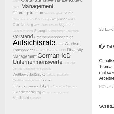
Corporate Governance Kodex
Board
Management
Quote
Führungsfunkion
Studie
Verwaltungsrat
Compliance
Geschäftsbericht
Beurteilung
AREX
Allgemein
Qualifizierung
wbw
Digitalisierung
Schlagwör
Strategie
Geschäftsführer
Unternehmer
Controlling
Vorstand
Unternehmensnachfolge
Aufsichtsräte
Wechsel
Beirat
DA
Diversity
Transparenz
Executive Placement
CIO
German-IoD
Management
Gehalts
Unternehmenswerte
Executive
Topmana
Options
Unternehmensplanung
mal so v
Wettbewerbsfähigkeit
Bilanz
Evaluation
Arbeitn
Frauen
Qualitätsmanagement
Unternehmenserfolg
NOVEMBE
Non Executive Directors
Gleichberechtigung
Wissensmanagement
Mittelstand
Gehälter
SCHRE