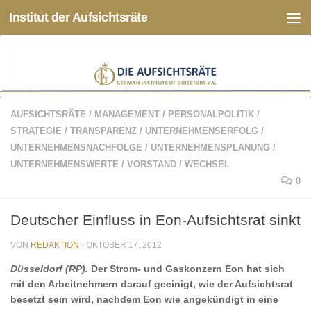
Institut der Aufsichtsräte
Zum Inhalt springen
AUFSICHTSRÄTE
/
MANAGEMENT
/
PERSONALPOLITIK
/
STRATEGIE
/
TRANSPARENZ
/
UNTERNEHMENSERFOLG
/
UNTERNEHMENSNACHFOLGE
/
UNTERNEHMENSPLANUNG
/
UNTERNEHMENSWERTE
/
VORSTAND
/
WECHSEL
0
Deutscher Einfluss in Eon-Aufsichtsrat sinkt
VON
REDAKTION
·
OKTOBER 17, 2012
Düsseldorf (RP).
Der Strom- und Gaskonzern Eon hat sich
mit den Arbeitnehmern darauf geeinigt, wie der Aufsichtsrat
besetzt sein wird, nachdem Eon wie angekündigt in eine