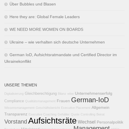
Über Bubbles und Blasen
Here they are: Global Female Leaders
WE NEED MORE WOMEN ON BOARDS
Ukraine – wie verhalten sich deutsche Unternehmen
German IoD, Aufsichtsratmandate und Certified Director im
Ukrainekonflikt
UNSERE THEMEN
Unternehmenserfolg
Gleichberechtigung
Digitalisierung
Bilanz
wbw
German-IoD
Frauen
Compliance
Qualitätsmanagement
Allgemein
Wissensmanagement
Geschäftsbericht
Executive Placement
Transparenz
Executive Coaching
Gehälter
Quote
Controlling
Beirat
Aufsichtsräte
Vorstand
Wechsel
Personalpolitik
Management