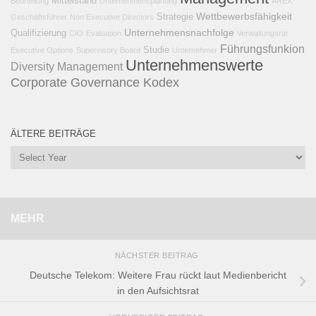
Mittelstand
Beurteilung
Unternehmensplanung
AREX
Wettbewerbsfähigkeit
Strategie
Geschäftsführer
Non Executive Directors
Unternehmensnachfolge
Qualifizierung
CIO
Evaluation
Verwaltungsrat
Führungsfunkion
Studie
Executive Options
Supervisory Board
Unternehmer
Unternehmenswerte
Diversity Management
Corporate Governance Kodex
ÄLTERE BEITRÄGE
MEHR
NÄCHSTER BEITRAG
Deutsche Telekom: Weitere Frau rückt laut Medienbericht
in den Aufsichtsrat