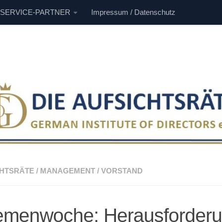
 SERVICE-PARTNER
Impressum / Datenschutz
CHTSRÄTE
/
MANAGEMENT
/
VORSTAND
menwoche: Herausforderu