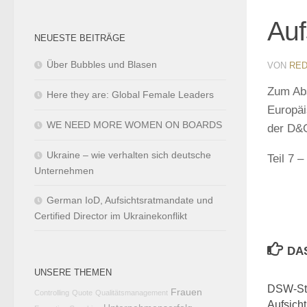
Auf
NEUESTE BEITRÄGE
Über Bubbles und Blasen
VON
RED
Zum Abs
Here they are: Global Female Leaders
Europäi
WE NEED MORE WOMEN ON BOARDS
der D&O
Ukraine – wie verhalten sich deutsche
Teil 7 
Unternehmen
German IoD, Aufsichtsratmandate und
Certified Director im Ukrainekonflikt
DA
UNSERE THEMEN
DSW-Stu
Frauen
Controlling
Quote
Qualitätsmanagement
Aufsicht