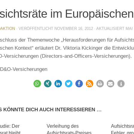
sichtsräte im Europäischen
AKTION
· VERÖFFENTLICHT
NOVEMBER 16, 2012
· AKTUALISIERT
MAI 
chluss der Themenwoche „Herausforderungen für Aufsichts
schen Kontext“ erläutert Dr. Viktoria Kickinger die Entwick
-Versicherungen (Directors-and-Officers-Versicherungen).
– D&O-Versicherungen
S KÖNNTE DICH AUCH INTERESSIEREN …
0
0
die: Der
Verleihung des
Aufsichtsra
srat bleibt
Aufsichtsrats-Preises
Fehler, gr