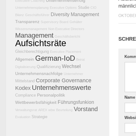
Unternehmenserfolg
Executive Coaching
männlic
Studie
Unternehmensplanung
Executive Options
CIO
Diversity Management
Bilanz
Geschäftsführer
OKTOBER
Transparenz
Supervisory Board
Gehälter
Wissensmanagement
Non Executive Directors
Management
Geschäftsbericht
SCHRE
Aufsichtsräte
Gleichberechtigung
Executive Placement
German-IoD
Komm
Allgemein
Beirat
Wechsel
Qualifizierung
Digitalisierung
Unternehmensnachfolge
Unternehmer
Corporate Governance
Mittelstand
Unternehmenswerte
Kodex
Personalpolitik
Compliance
Nam
Führungsfunkion
Wettbewerbsfähigkeit
Vorstand
Verwaltungsrat
AREX
wbw
Beurteilung
Strategie
Evaluation
Websi