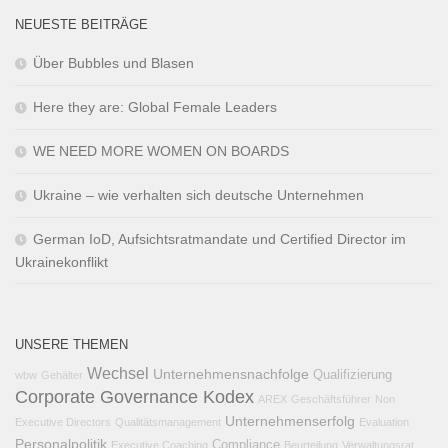
NEUESTE BEITRÄGE
Über Bubbles und Blasen
Here they are: Global Female Leaders
WE NEED MORE WOMEN ON BOARDS
Ukraine – wie verhalten sich deutsche Unternehmen
German IoD, Aufsichtsratmandate und Certified Director im
Ukrainekonflikt
UNSERE THEMEN
Wechsel
Unternehmensnachfolge
Qualifizierung
wbw
Gehälter
Corporate Governance Kodex
AREX
Geschäftsführer
Non
Unternehmenserfolg
Executive Directors
Qualitätsmanagement
Evaluation
Personalpolitik
Compliance
Executive Coaching
Beurteilung
Verwaltungsrat