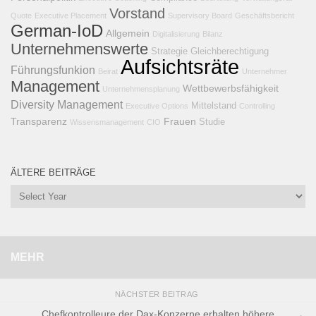
Vorstand
Quote
Executive Placement
Supervisory Board
Geschäftsbericht
German-IoD
Allgemein
Digitalisierung
Bilanz
Unternehmenswerte
Strategie
Gleichberechtigung
Aufsichtsräte
Führungsfunkion
Beirat
Unternehmer
Management
Wettbewerbsfähigkeit
Unternehmensplanung
Diversity Management
Mittelstand
Executive Options
Controlling
Transparenz
Frauen
Studie
Wissensmanagement
CIO
ÄLTERE BEITRÄGE
MEHR
NÄCHSTER BEITRAG
Chefkontrolleure der Dax-Konzerne erhalten höhere