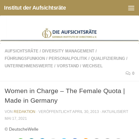
Institut der Aufsichtsräte
Zum Inhalt springen
AUFSICHTSRÄTE
/
DIVERSITY MANAGEMENT
/
FÜHRUNGSFUNKION
/
PERSONALPOLITIK
/
QUALIFIZIERUNG
/
UNTERNEHMENSWERTE
/
VORSTAND
/
WECHSEL
0
Women in Charge – The Female Quota |
Made in Germany
VON
REDAKTION
· VERÖFFENTLICHT
APRIL 30, 2013
· AKTUALISIERT
MAI 17, 2021
© DeutscheWelle