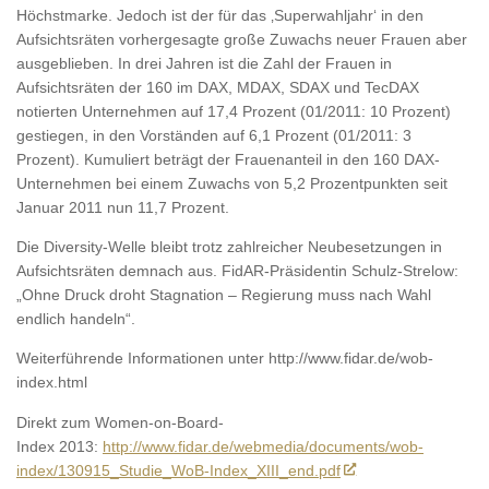
Höchstmarke. Jedoch ist der für das ‚Superwahljahr‘ in den
Aufsichtsräten vorhergesagte große Zuwachs neuer Frauen aber
ausgeblieben. In drei Jahren ist die Zahl der Frauen in
Aufsichtsräten der 160 im DAX, MDAX, SDAX und TecDAX
notierten Unternehmen auf 17,4 Prozent (01/2011: 10 Prozent)
gestiegen, in den Vorständen auf 6,1 Prozent (01/2011: 3
Prozent). Kumuliert beträgt der Frauenanteil in den 160 DAX-
Unternehmen bei einem Zuwachs von 5,2 Prozentpunkten seit
Januar 2011 nun 11,7 Prozent.
Die Diversity-Welle bleibt trotz zahlreicher Neubesetzungen in
Aufsichtsräten demnach aus. FidAR-Präsidentin Schulz-Strelow:
„Ohne Druck droht Stagnation – Regierung muss nach Wahl
endlich handeln“.
Weiterführende Informationen unter http://www.fidar.de/wob-
index.html
Direkt zum Women-on-Board-
Index 2013:
http://www.fidar.de/webmedia/
documents/wob-
index/130915_
Studie_WoB-Index_XIII_end.pdf