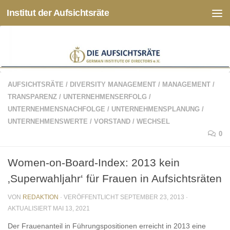
Institut der Aufsichtsräte
Zum Inhalt springen
AUFSICHTSRÄTE
/
DIVERSITY MANAGEMENT
/
MANAGEMENT
/
TRANSPARENZ
/
UNTERNEHMENSERFOLG
/
UNTERNEHMENSNACHFOLGE
/
UNTERNEHMENSPLANUNG
/
UNTERNEHMENSWERTE
/
VORSTAND
/
WECHSEL
0
Women-on-Board-Index: 2013 kein
‚Superwahljahr‘ für Frauen in Aufsichtsräten
VON
REDAKTION
· VERÖFFENTLICHT
SEPTEMBER 23, 2013
·
AKTUALISIERT
MAI 13, 2021
Der Frauenanteil in Führungspositionen erreicht in 2013 eine