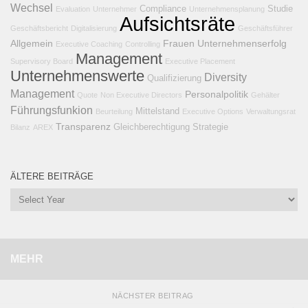
Wechsel
Compliance
Studie
Evaluation
Unternehmer
Unternehmensplanung
Aufsichtsräte
Geschäftsbericht
Digitalisierung
Geschäftsführer
Allgemein
Frauen
Unternehmenserfolg
Executive Coaching
Controlling
Management
Supervisory Board
Executive Placement
Unternehmenswerte
Diversity
Qualifizierung
Management
Personalpolitik
Quote
Non Executive Directors
Gehälter
Führungsfunkion
Mittelstand
Beurteilung
Executive Options
Verwaltungsrat
Transparenz
Gleichberechtigung
Strategie
Bilanz
AREX
ÄLTERE BEITRÄGE
MEHR
NÄCHSTER BEITRAG