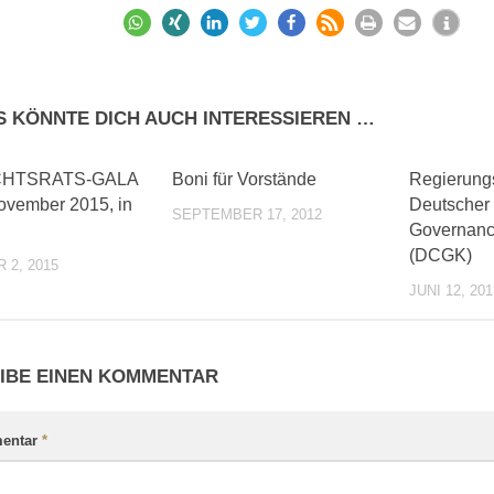
S KÖNNTE DICH AUCH INTERESSIEREN …
0
0
CHTSRATS-GALA
Boni für Vorstände
Regierung
ovember 2015, in
Deutscher
SEPTEMBER 17, 2012
Governanc
(DCGK)
 2, 2015
JUNI 12, 201
IBE EINEN KOMMENTAR
entar
*