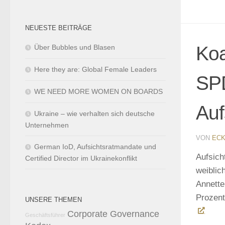
NEUESTE BEITRÄGE
Koa
Über Bubbles und Blasen
Here they are: Global Female Leaders
SPD
WE NEED MORE WOMEN ON BOARDS
Auf
Ukraine – wie verhalten sich deutsche
Unternehmen
VON
ECK
German IoD, Aufsichtsratmandate und
Aufsich
Certified Director im Ukrainekonflikt
weiblic
Annette
Prozen
UNSERE THEMEN
Corporate Governance
Geschäftsführer