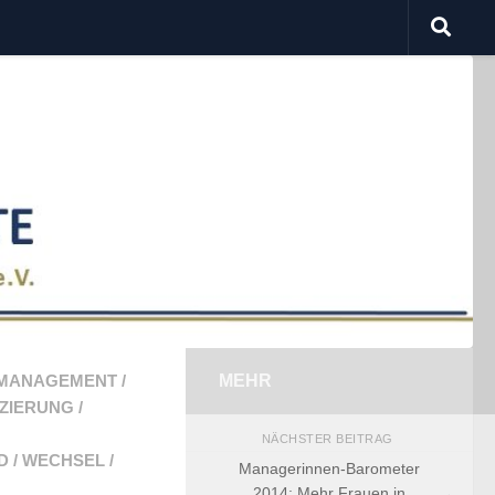
 MANAGEMENT
/
MEHR
IZIERUNG
/
NÄCHSTER BEITRAG
D
/
WECHSEL
/
Managerinnen-Barometer
2014: Mehr Frauen in