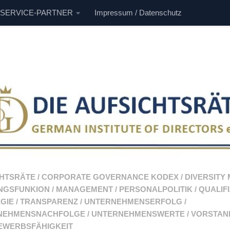
 SERVICE-PARTNER
Impressum / Datenschutz
CHTSRÄTE
/
CORPORATE GOVERNANCE KODEX
/
DIVERSITY
NGSFUNKION
/
MANAGEMENT
/
PERSONALPOLITIK
/
QUALIF
GIE
/
TRANSPARENZ
/
UNTERNEHMENSERFOLG
/
NEHMENSNACHFOLGE
/
UNTERNEHMENSWERTE
/
VORSTAN
EWERBSFÄHIGKEIT