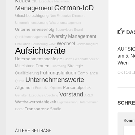
Kodex
CIO
Executive Placement
German-IoD
Management
Gleichberechtigung
Non Executive Directors
Unternehmensplanung
Wissensmanagement
Unternehmenserfolg
Supervisory Board
DA
Diversity Management
Qualitätsmanagement
Wechsel
Evaluation
Beurteilung
wbw
Verwaltungsrat
Aufsichtsräte
AUFSI
am 5. N
Unternehmensnachfolge
Bilanz
Geschäftsbericht
Wien
Frauen
Mittelstand
Strategie
Controlling
Führungsfunkion
OKTOBER
Qualifizierung
Compliance
Unternehmenswerte
Quote
Allgemein
Personalpolitik
Executive Options
Vorstand
Gehälter
Executive Coaching
AREX
Wettbewerbsfähigkeit
SCHRE
Digitalisierung
Unternehmer
Transparenz
Studie
Beirat
Komm
ÄLTERE BEITRÄGE