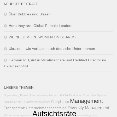
NEUESTE BEITRÄGE
Über Bubbles und Blasen
Here they are: Global Female Leaders
WE NEED MORE WOMEN ON BOARDS
Ukraine – wie verhalten sich deutsche Unternehmen
German IoD, Aufsichtsratmandate und Certified Director im
Ukrainekonflikt
UNSERE THEMEN
Studie
Supervisory Board
Unternehmensplanung
Evaluation
Executive Options
Management
Compliance
Digitalisierung
Qualitätsmanagement
Diversity Management
Transparenz
Unternehmensnachfolge
Aufsichtsräte
Wissensmanagement
Controlling
wbw