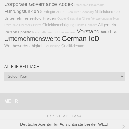
Corporate Governance Kodex
Executive Placement
Führungsfunkion
Strategie
Mittelstand
AREX
Executive Coaching
CIO
Unternehmenserfolg
Frauen
Quote
Geschäftsführer
Verwaltungsrat
Non
Allgemein
Gleichberechtigung
Executive Directors
Beirat
Bilanz
Gehälter
Vorstand
Wechsel
Personalpolitik
Geschäftsbericht
Unternehmer
German-IoD
Unternehmenswerte
Wettbewerbsfähigkeit
Qualifizierung
Beurteilung
ÄLTERE BEITRÄGE
MEHR
NÄCHSTER BEITRAG
Deutsche Agentur für Aufsichtsräte bei der WELT