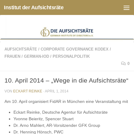
Institut der Aufsichtsräte
Zum Inhalt springen
AUFSICHTSRÄTE
/
CORPORATE GOVERNANCE KODEX
/
FRAUEN
/
GERMAN-IOD
/
PERSONALPOLITIK
0
10. April 2014 – „Wege in die Aufsichtsräte“
VON
ECKART REINKE
·
APRIL 1, 2014
Am 10. April organisiert FidAR in München eine Veranstaltung mit
Eckart Reinke, Deutsche Agentur für Aufsichtsräte
Yvonne Beieritz, Spencer Stuart
Dr. Arno Mahlert, AR-Vorsitzender GFK Group
Dr. Henning Hönsch, PWC