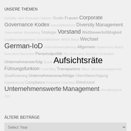
UNSERE THEMEN
Corporate
Frauen
Studie
Gehälter
wbw
Executive Options
Governance Kodex
Diversity Management
Geschäftsbericht
Vorstand
Wettbewerbsfähigkeit
Strategie
Unternehmer
Beurteilung
Wechsel
Qualitätsmanagement
Geschäftsführer
AREX
Beirat
German-IoD
Allgemein
Unternehmensplanung
Supervisory Board
Personalpolitik
Executive Placement
Non Executive Directors
Evaluation
Aufsichtsräte
Unternehmenserfolg
Quote
Führungsfunkion
Transparenz
Controlling
Bilanz
Wissensmanagement
Unternehmensnachfolge
Qualifizierung
Gleichberechtigung
Compliance
Mittelstand
Digitalisierung
Executive Coaching
Unternehmenswerte
Management
Verwaltungsrat
CIO
ÄLTERE BEITRÄGE